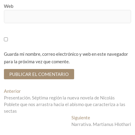
Web
Guarda mi nombre, correo electrónico y web en este navegador
para la próxima vez que comente.
N
Anterior
E
Presentación. Séptima región la nueva novela de Nicolás
n
a
Poblete que nos arrastra hacia el abismo que caracteriza a las
t
v
sectas
r
a
Siguiente
E
e
d
Narrativa. Martianus Hlothari
n
g
a
t