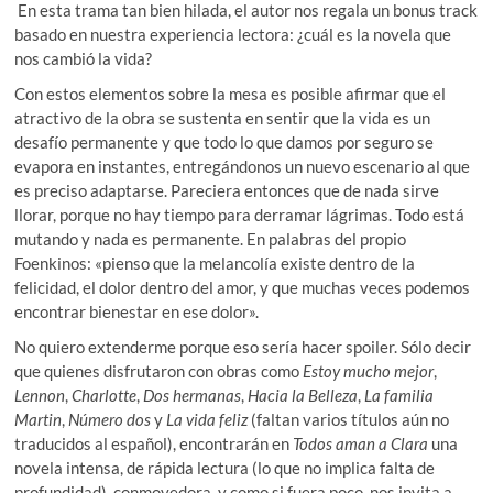
En esta trama tan bien hilada, el autor nos regala un bonus track
basado en nuestra experiencia lectora: ¿cuál es la novela que
nos cambió la vida?
Con estos elementos sobre la mesa es posible afirmar que el
atractivo de la obra se sustenta en sentir que la vida es un
desafío permanente y que todo lo que damos por seguro se
evapora en instantes, entregándonos un nuevo escenario al que
es preciso adaptarse. Pareciera entonces que de nada sirve
llorar, porque no hay tiempo para derramar lágrimas. Todo está
mutando y nada es permanente. En palabras del propio
Foenkinos: «pienso que la melancolía existe dentro de la
felicidad, el dolor dentro del amor, y que muchas veces podemos
encontrar bienestar en ese dolor».
No quiero extenderme porque eso sería hacer spoiler. Sólo decir
que quienes disfrutaron con obras como
Estoy mucho mejor
,
Lennon
,
Charlotte
,
Dos hermanas
,
Hacia la Belleza
,
La familia
Martin
,
Número dos
y
La vida feliz
(faltan varios títulos aún no
traducidos al español), encontrarán en
Todos aman a Clara
una
novela intensa, de rápida lectura (lo que no implica falta de
profundidad), conmovedora, y como si fuera poco, nos invita a