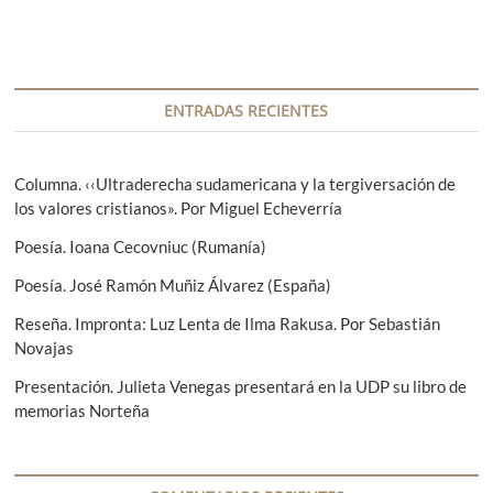
a
r
a
n
a
c
t
d
i
e
a
r
s
ENTRADAS RECIENTES
ó
i
i
n
o
g
r
u
Columna. ‹‹Ultraderecha sudamericana y la tergiversación de
d
:
i
los valores cristianos». Por Miguel Echeverría
e
e
Poesía. Ioana Cecovniuc (Rumanía)
n
e
t
Poesía. José Ramón Muñiz Álvarez (España)
n
e
Reseña. Impronta: Luz Lenta de Ilma Rakusa. Por Sebastián
:
t
Novajas
r
Presentación. Julieta Venegas presentará en la UDP su libro de
a
memorias Norteña
d
a