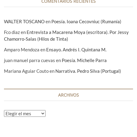
COMENTARIOS RECIENTES
s
WALTER TOSCANO
en
Poesía. Ioana Cecovniuc (Rumanía)
Fco diaz
en
Entrevista a Macarena Moya (escritora). Por Jessy
Chamorro-Salas (Hilos de Tinta)
Amparo Mendoza
en
Ensayo. Andrés I. Quintana M.
juan manuel parra cuevas
en
Poesía. Michelle Parra
Mariana Aguiar Couto
en
Narrativa. Pedro Silva (Portugal)
ARCHIVOS
A
r
c
h