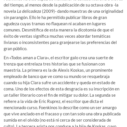
del tiempo, al menos desde la publicación de su octava obra -la
novela
La delicadeza
(2009)- dando muestras de una originalidad
sin parangón. Ello le ha permitido publicar libros de gran
agudeza cuyas tramas no flaquean ni acaban en lugares
comunes. Desmitifica de esta manera la dicotomía de que el
éxito de ventas significa muchas veces abordar temáticas
livianas o inconsistentes para granjearse las preferencias del
gran público.
En «Todos aman a Clara», el escritor galo crea una suerte de
trenza que entrelaza tres historias que se fusionan con
maestría. La primera es la de Alexis Koskas, un prominente
empleado de banco que ve como su mundo se resquebraja
cuando su hija Clara sufre un accidente y queda en estado de
coma. Uno de los efectos de esta desgracia es su inscripción en
un taller literario con el fin de mitigar su dolor. La segunda se
refiere a la vida de Eric Ruprez, el escritor que dicta el
mencionado curso. Foenkinos lo describe como un ser amargo
que vive anclado en el fracaso y con tan solo una obra publicada
sumida en el olvido (no está ni cerca de ser considerada de
culto). La tercera arista nos conduce a la hija de Koskas, cuyo