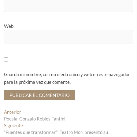
Web
Guarda mi nombre, correo electrónico y web en este navegador
para la próxima vez que comente.
N
Anterior
E
Poesía. Gonzalo Robles Fantini
n
a
Siguiente
t
E
v
“Puentes que transforman”: Teatro Mori presentó su
r
n