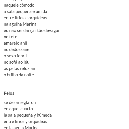
naquele cômodo
a sala pequena e úmida
entre lírios e orquídeas
na agulha Marina
eu não sei dançar tão devagar
no teto
amarelo anil
no dedo o anel
o sexo febril
no sofá ao léu
os pelos reluziam
o brilho da noite
Pelos
se desarreglaron
en aquel cuarto
la sala pequeña y húmeda
entre lirios y orquídeas
en la aguja Marina