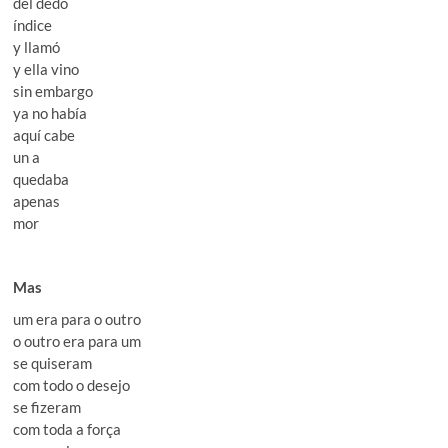
del dedo
índice
y llamó
y ella vino
sin embargo
ya no había
aquí cabe
un a
quedaba
apenas
mor
Mas
um era para o outro
o outro era para um
se quiseram
com todo o desejo
se fizeram
com toda a força