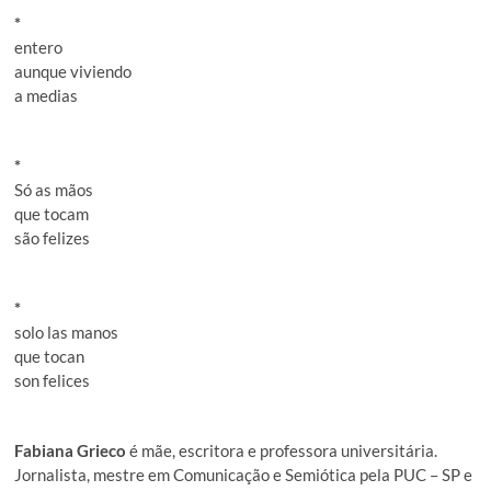
*
entero
aunque viviendo
a medias
*
Só as mãos
que tocam
são felizes
*
solo las manos
que tocan
son felices
Fabiana Grieco
é mãe, escritora e professora universitária.
Jornalista, mestre em Comunicação e Semiótica pela PUC – SP e