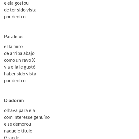
e ela gostou
de ter sido vista
por dentro
Paralelos
él la miró
de arriba abajo
como un rayo X
y a ella le gustó
haber sido vista
por dentro
Diadorim
olhava para ela
com interesse genuíno
e se demorou
naquele título
Grande