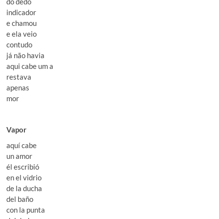
do dedo
indicador
e chamou
e ela veio
contudo
já não havia
aqui cabe um a
restava
apenas
mor
Vapor
aquí cabe
un amor
él escribió
en el vidrio
de la ducha
del baño
con la punta