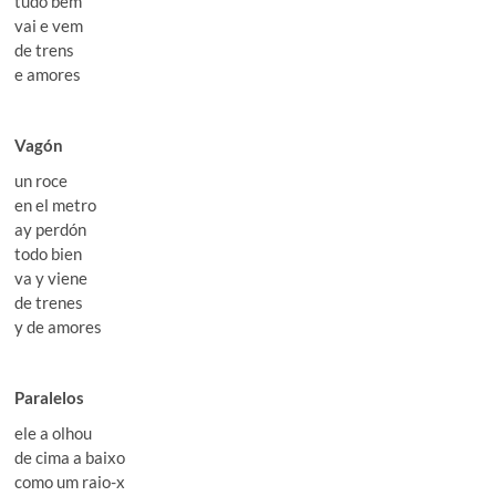
tudo bem
vai e vem
de trens
e amores
Vagón
un roce
en el metro
ay perdón
todo bien
va y viene
de trenes
y de amores
Paralelos
ele a olhou
de cima a baixo
como um raio-x