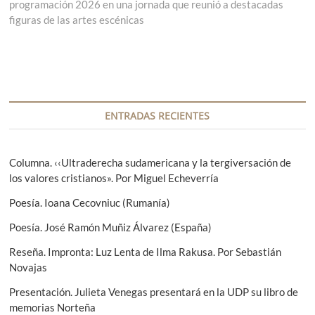
programación 2026 en una jornada que reunió a destacadas
a
t
e
figuras de las artes escénicas
d
r
g
a
a
a
d
a
n
a
c
t
s
i
e
i
r
g
ENTRADAS RECIENTES
ó
i
u
n
o
i
r
e
Columna. ‹‹Ultraderecha sudamericana y la tergiversación de
d
:
n
los valores cristianos». Por Miguel Echeverría
e
t
Poesía. Ioana Cecovniuc (Rumanía)
e
e
:
Poesía. José Ramón Muñiz Álvarez (España)
n
Reseña. Impronta: Luz Lenta de Ilma Rakusa. Por Sebastián
t
Novajas
r
Presentación. Julieta Venegas presentará en la UDP su libro de
a
memorias Norteña