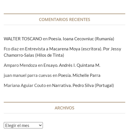
d
a
COMENTARIOS RECIENTES
s
WALTER TOSCANO
en
Poesía. Ioana Cecovniuc (Rumanía)
Fco diaz
en
Entrevista a Macarena Moya (escritora). Por Jessy
Chamorro-Salas (Hilos de Tinta)
Amparo Mendoza
en
Ensayo. Andrés I. Quintana M.
juan manuel parra cuevas
en
Poesía. Michelle Parra
Mariana Aguiar Couto
en
Narrativa. Pedro Silva (Portugal)
ARCHIVOS
A