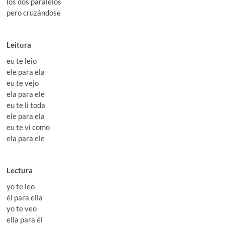
los dos paralelos
pero cruzándose
Leitura
eu te leio
ele para ela
eu te vejo
ela para ele
eu te li toda
ele para ela
eu te vi como
ela para ele
Lectura
yo te leo
él para ella
yo te veo
ella para él