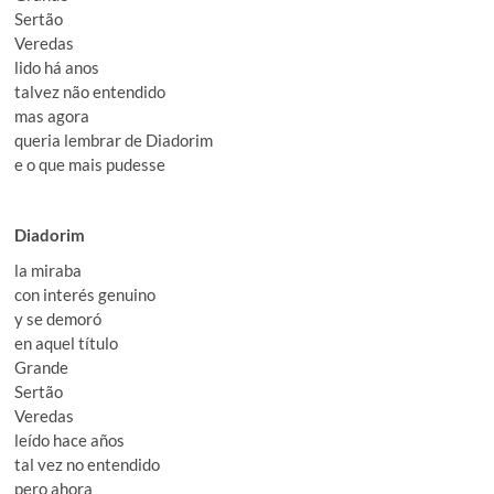
Sertão
Veredas
lido há anos
talvez não entendido
mas agora
queria lembrar de Diadorim
e o que mais pudesse
Diadorim
la miraba
con interés genuino
y se demoró
en aquel título
Grande
Sertão
Veredas
leído hace años
tal vez no entendido
pero ahora