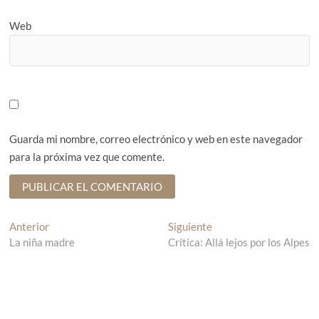
Web
Guarda mi nombre, correo electrónico y web en este navegador
para la próxima vez que comente.
N
Anterior
E
Siguiente
E
La niña madre
n
Crítica: Allá lejos por los Alpes
n
a
t
t
v
r
r
a
a
e
d
d