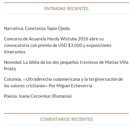
g
a
a
a
s
a
ENTRADAS RECIENTES
n
i
c
t
g
i
e
u
Narrativa. Constanza Tapia Ojeda
r
i
ó
Concurso de Acuarela Hardy Wistuba 2026 abre su
i
e
convocatoria con premio de USD $3.000 y exposiciones
n
o
n
itinerantes
r
t
d
:
e
Novedad. La biblia de los dos pequeños traviesos de Matías Villa
e
:
Prieto
e
Columna. ‹‹Ultraderecha sudamericana y la tergiversación de
n
los valores cristianos». Por Miguel Echeverría
t
Poesía. Ioana Cecovniuc (Rumanía)
r
a
COMENTARIOS RECIENTES
d