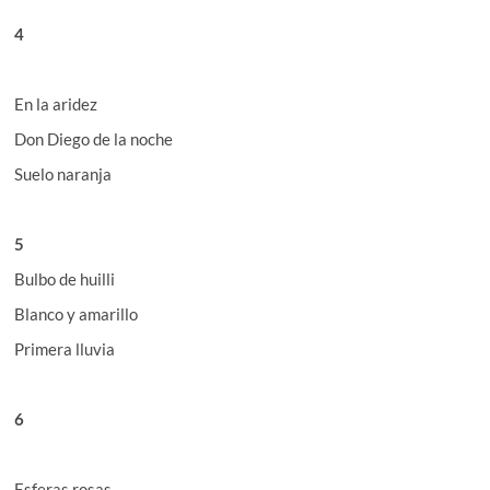
4
En la aridez
Don Diego de la noche
Suelo naranja
5
Bulbo de huilli
Blanco y amarillo
Primera lluvia
6
Esferas rosas