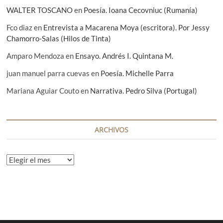
a
WALTER TOSCANO
en
Poesía. Ioana Cecovniuc (Rumanía)
s
Fco diaz
en
Entrevista a Macarena Moya (escritora). Por Jessy
Chamorro-Salas (Hilos de Tinta)
Amparo Mendoza
en
Ensayo. Andrés I. Quintana M.
juan manuel parra cuevas
en
Poesía. Michelle Parra
Mariana Aguiar Couto
en
Narrativa. Pedro Silva (Portugal)
ARCHIVOS
A
r
c
h
i
v