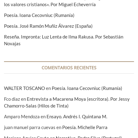
n
los valores cristianos». Por Miguel Echeverría
r
t
d
:
e
Poesía. Ioana Cecovniuc (Rumanía)
e
:
Poesía. José Ramón Muñiz Álvarez (España)
e
Reseña. Impronta: Luz Lenta de Ilma Rakusa. Por Sebastián
n
Novajas
t
r
a
COMENTARIOS RECIENTES
d
a
WALTER TOSCANO
en
Poesía. Ioana Cecovniuc (Rumanía)
s
Fco diaz
en
Entrevista a Macarena Moya (escritora). Por Jessy
Chamorro-Salas (Hilos de Tinta)
Amparo Mendoza
en
Ensayo. Andrés I. Quintana M.
juan manuel parra cuevas
en
Poesía. Michelle Parra
Mariana Aguiar Couto
en
Narrativa. Pedro Silva (Portugal)