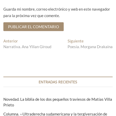
Guarda mi nombre, correo electrónico y web en este navegador
para la próxima vez que comente.
N
Anterior
E
Siguiente
E
Narrativa. Ana Yilian Giroud
n
Poesía. Morgana Drakaina
n
a
t
t
v
r
r
a
a
e
d
d
g
a
a
a
s
a
ENTRADAS RECIENTES
n
i
c
t
g
i
e
u
Novedad. La biblia de los dos pequeños traviesos de Matías Villa
r
i
Prieto
ó
i
e
Columna. ‹‹Ultraderecha sudamericana y la tergiversación de
o
n