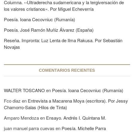
Columna. ‹‹Ultraderecha sudamericana y la tergiversación de
t
e
los valores cristianos». Por Miguel Echeverría
e
n
:
Poesía. Ioana Cecovniuc (Rumanía)
t
Poesía. José Ramón Muñiz Álvarez (España)
r
Reseña. Impronta: Luz Lenta de Ilma Rakusa. Por Sebastián
a
Novajas
d
a
COMENTARIOS RECIENTES
s
WALTER TOSCANO
en
Poesía. Ioana Cecovniuc (Rumanía)
Fco diaz
en
Entrevista a Macarena Moya (escritora). Por Jessy
Chamorro-Salas (Hilos de Tinta)
Amparo Mendoza
en
Ensayo. Andrés I. Quintana M.
juan manuel parra cuevas
en
Poesía. Michelle Parra