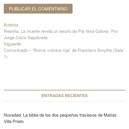
Anterior
E
N
Reseña. La muerte revela un tesoro de Pía Vera Gálvez. Por
n
a
Jorge Cocio Sepúlveda
t
v
Siguiente
r
E
Comunicado – “Roma; crónica roja” de Francisco Smythe (Sala
a
n
e
1)
d
t
g
a
r
a
a
a
n
d
c
t
a
e
s
i
r
i
ENTRADAS RECIENTES
ó
i
g
o
u
n
r
i
Novedad. La biblia de los dos pequeños traviesos de Matías
d
:
e
Villa Prieto
n
e