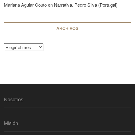
Mariana Aguiar Couto
en
Narrativa. Pedro Silva (Portugal)
ARCHIVOS
A
r
c
h
i
v
o
s
Nosotros
Misión