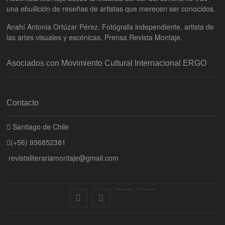
una
ebullición
de reseñas de artistas que merecen ser conocidos.
Anahí Antonia Ortúzar Pérez. Fotógrafa independiente, artista de
las artes visuales y escénicas. Prensa Revista Montaje.
Asociados con Movimiento Cultural Internacional ERGO
Contacto
Santiago de Chile
(+56) 936852381
revistaliterariamontaje@gmail.com
f
i
E
B
a
n
n
l