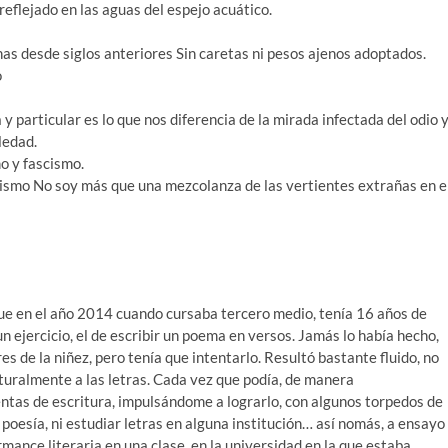
eflejado en las aguas del espejo acuático.
as desde siglos anteriores Sin caretas ni pesos ajenos adoptados.
o
a y particular es lo que nos diferencia de la mirada infectada del odio 
oledad.
o y fascismo.
 mismo No soy más que una mezcolanza de las vertientes extrañas en e
 fue en el año 2014 cuando cursaba tercero medio, tenía 16 años de
un ejercicio, el de escribir un poema en versos. Jamás lo había hecho,
s de la niñez, pero tenía que intentarlo. Resultó bastante fluido, no
turalmente a las letras. Cada vez que podía, de manera
tas de escritura, impulsándome a lograrlo, con algunos torpedos de
e poesía, ni estudiar letras en alguna institución… así nomás, a ensayo
rmance literaria en una clase, en la universidad en la que estaba