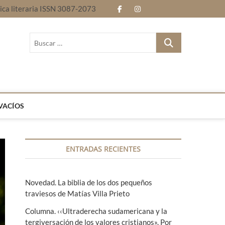
nica literaria ISSN 3087-2073
f
i
E
B
a
n
n
l
B
c
s
t
o
u
Revista electrónica literaria ISSN 3087-2073
s
e
t
r
g
c
b
a
e
a
r
o
g
l
…
VACÍOS
o
r
e
k
a
n
ENTRADAS RECIENTES
m
g
u
Novedad. La biblia de los dos pequeños
a
traviesos de Matías Villa Prieto
s
Columna. ‹‹Ultraderecha sudamericana y la
tergiversación de los valores cristianos». Por