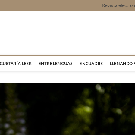
Revista electró
vista Montaje
URA Y OPINIÓN
 GUSTARÍA LEER
ENTRE LENGUAS
ENCUADRE
LLENANDO 