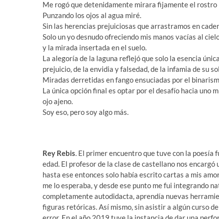
Me rogó que detenidamente mirara fijamente el rostro r
Punzando los ojos al agua miré.
Sin las herencias prejuiciosas que arrastramos en caden
Solo un yo desnudo ofreciendo mis manos vacías al ciel
y la mirada insertada en el suelo.
La alegoría de la laguna reflejó que solo la esencia únic
prejuicio, de la envidia y falsedad, de la infamia de su s
Miradas derretidas en fango ensuciadas por el binarism
La única opción final es optar por el desafío hacia uno
ojo ajeno.
Soy eso, pero soy algo más.
Rey Rebis
. El primer encuentro que tuve con la poesía
edad. El profesor de la clase de castellano nos encargó 
hasta ese entonces solo había escrito cartas a mis amore
me lo esperaba, y desde ese punto me fui integrando na
completamente autodidacta, aprendía nuevas herramien
figuras retóricas. Así mismo, sin asistir a algún curso d
error. En el año 2019 tuve la instancia de dar una perfo