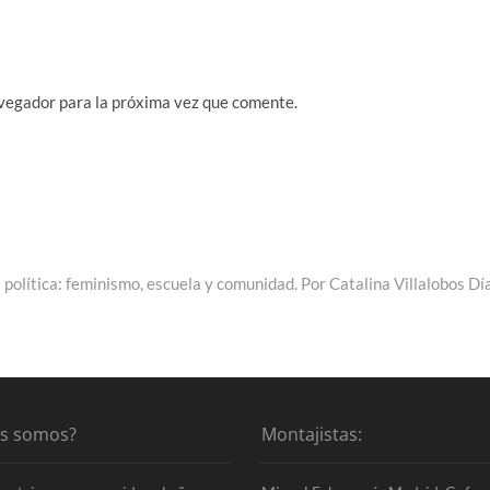
vegador para la próxima vez que comente.
 política: feminismo, escuela y comunidad. Por Catalina Villalobos Dí
es somos?
Montajistas: