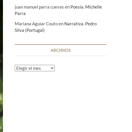
juan manuel parra cuevas
en
Poesía. Michelle
Parra
Mariana Aguiar Couto
en
Narrativa. Pedro
Silva (Portugal)
ARCHIVOS
A
r
c
h
i
v
o
s