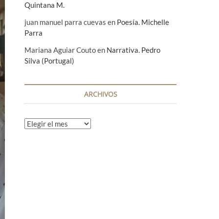
Quintana M.
juan manuel parra cuevas
en
Poesía. Michelle
Parra
Mariana Aguiar Couto
en
Narrativa. Pedro
Silva (Portugal)
ARCHIVOS
A
r
c
h
i
v
o
s