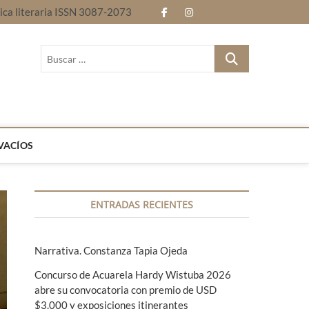
nica literaria ISSN 3087-2073
f
i
E
B
a
n
n
l
B
c
s
t
o
u
Revista electrónica literaria ISSN 3087-2073
s
e
t
r
g
c
b
a
e
a
r
o
g
l
…
VACÍOS
o
r
e
k
a
n
ENTRADAS RECIENTES
m
g
u
Narrativa. Constanza Tapia Ojeda
a
Concurso de Acuarela Hardy Wistuba 2026
s
abre su convocatoria con premio de USD
$3.000 y exposiciones itinerantes