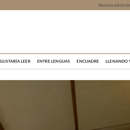
Revista electró
vista Montaje
URA Y OPINIÓN
 GUSTARÍA LEER
ENTRE LENGUAS
ENCUADRE
LLENANDO 