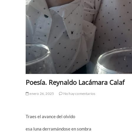
Poesía. Reynaldo Lacámara Calaf
enero 26, 2025
No hay comentarios
Traes el avance del olvido
esa luna derramándose en sombra