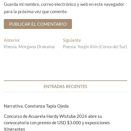
Guarda mi nombre, correo electrónico y web en este navegador
para la próxima vez que comente.
N
Anterior
E
Siguiente
E
Poesía. Morgana Drakaina
n
Poesía. Youjin Kim (Corea del Sur)
n
a
t
t
v
r
r
a
a
e
d
d
g
a
a
a
s
a
ENTRADAS RECIENTES
n
i
c
t
g
i
e
u
Narrativa. Constanza Tapia Ojeda
r
i
ó
Concurso de Acuarela Hardy Wistuba 2026 abre su
i
e
convocatoria con premio de USD $3.000 y exposiciones
n
o
n
itinerantes
r
t