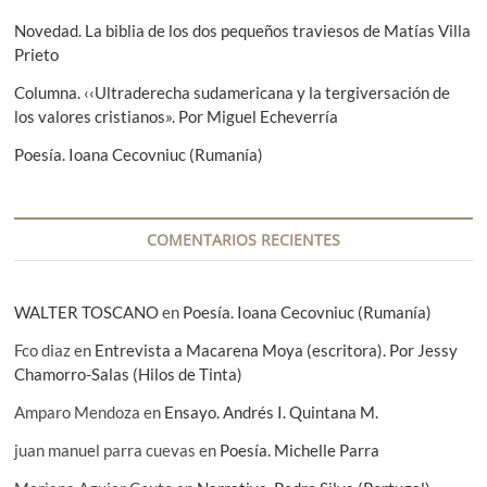
d
:
e
Novedad. La biblia de los dos pequeños traviesos de Matías Villa
e
:
Prieto
e
Columna. ‹‹Ultraderecha sudamericana y la tergiversación de
n
los valores cristianos». Por Miguel Echeverría
t
Poesía. Ioana Cecovniuc (Rumanía)
r
a
COMENTARIOS RECIENTES
d
a
WALTER TOSCANO
en
Poesía. Ioana Cecovniuc (Rumanía)
s
Fco diaz
en
Entrevista a Macarena Moya (escritora). Por Jessy
Chamorro-Salas (Hilos de Tinta)
Amparo Mendoza
en
Ensayo. Andrés I. Quintana M.
juan manuel parra cuevas
en
Poesía. Michelle Parra