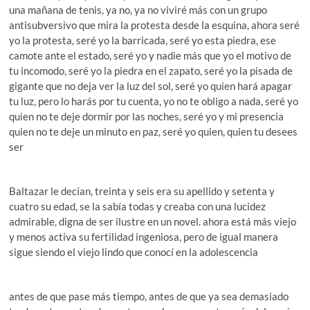
una mañana de tenis, ya no, ya no viviré más con un grupo
antisubversivo que mira la protesta desde la esquina, ahora seré
yo la protesta, seré yo la barricada, seré yo esta piedra, ese
camote ante el estado, seré yo y nadie más que yo el motivo de
tu incomodo, seré yo la piedra en el zapato, seré yo la pisada de
gigante que no deja ver la luz del sol, seré yo quien hará apagar
tu luz, pero lo harás por tu cuenta, yo no te obligo a nada, seré yo
quien no te deje dormir por las noches, seré yo y mi presencia
quien no te deje un minuto en paz, seré yo quien, quien tu desees
ser
Baltazar le decían, treinta y seis era su apellido y setenta y
cuatro su edad, se la sabía todas y creaba con una lucidez
admirable, digna de ser ilustre en un novel. ahora está más viejo
y menos activa su fertilidad ingeniosa, pero de igual manera
sigue siendo el viejo lindo que conocí en la adolescencia
antes de que pase más tiempo, antes de que ya sea demasiado