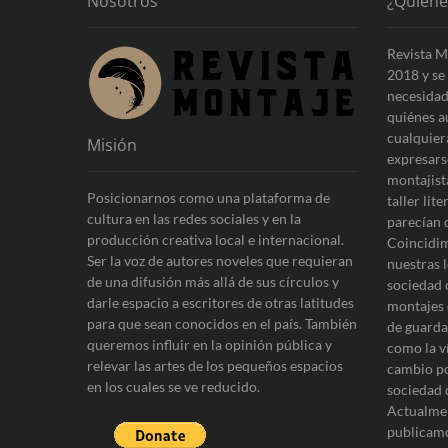
a
Nosotros
¿Quién
n
c
t
Revista M
i
e
2018 y se 
r
ó
necesidad
i
quiénes a
n
o
cualquier
Misión
r
d
expresars
:
montajist
e
Posicionarnos como una plataforma de
taller lit
cultura en las redes sociales y en la
e
parecían 
producción creativa local e internacional.
Coincidim
n
Ser la voz de autores noveles que requieran
nuestras l
de una difusión más allá de sus círculos y
t
sociedad 
darle espacio a escritores de otras latitudes
montajes 
r
para que sean conocidos en el país. También
de guardar
queremos influir en la opinión pública y
como la v
a
relevar las artes de los pequeños espacios
cambio po
d
en los cuales se ve reducido.
sociedad 
Actualmen
a
publicamo