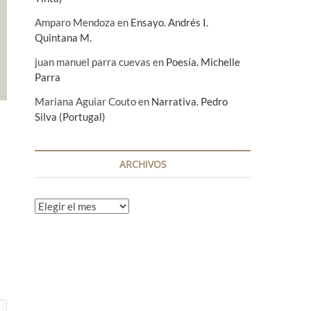
Amparo Mendoza
en
Ensayo. Andrés I.
Quintana M.
juan manuel parra cuevas
en
Poesía. Michelle
Parra
Mariana Aguiar Couto
en
Narrativa. Pedro
Silva (Portugal)
ARCHIVOS
A
r
c
h
i
v
o