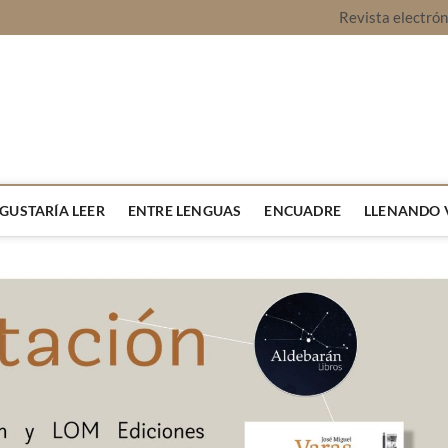
Revista electró
vista Montaje
URA Y OPINIÓN
 GUSTARÍA LEER
ENTRE LENGUAS
ENCUADRE
LLENANDO 