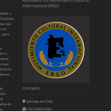
Asociados con Movimiento Cultural
Internacional ERGO
dador y
Cientista
alas que
n un
, pero
 y
dor y
ativa.
co que
 Antonio
ales en
Contacto
de
ista
del
Santiago de Chile
eñas de
(+56) 936852381
s.