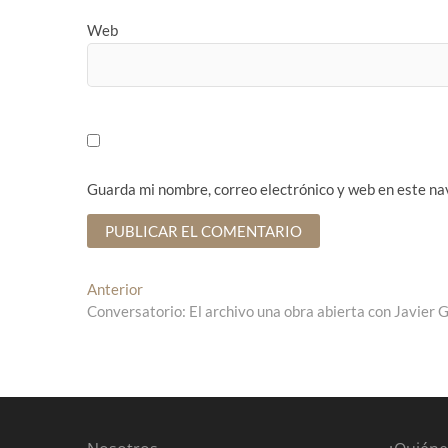
Web
Guarda mi nombre, correo electrónico y web en este na
N
Anterior
E
Conversatorio: El archivo una obra abierta con Javier 
n
a
t
v
r
a
e
d
g
a
a