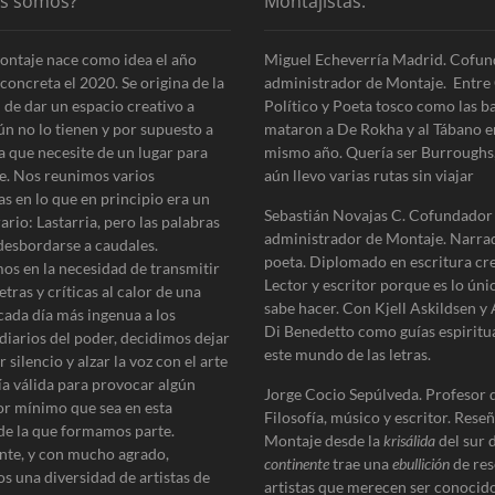
es somos?
Montajistas:
i
g
ontaje nace como idea el año
Miguel Echeverría Madrid. Cofun
u
concreta el 2020. Se origina de la
administrador de Montaje. Entre 
i
 de dar un espacio creativo a
Político y Poeta tosco como las b
e
ún no lo tienen y por supuesto a
mataron a De Rokha y al Tábano e
n
a que necesite de un lugar para
mismo año. Quería ser Burroughs
t
e. Nos reunimos varios
aún llevo varias rutas sin viajar
e
as en lo que en principio era un
:
Sebastián Novajas C. Cofundador
erario: Lastarria, pero las palabras
administrador de Montaje. Narra
desbordarse a caudales.
poeta. Diplomado en escritura cre
os en la necesidad de transmitir
Lector y escritor porque es lo úni
etras y críticas al calor de una
sabe hacer. Con Kjell Askildsen y
cada día más ingenua a los
Di Benedetto como guías espiritu
diarios del poder, decidimos dejar
este mundo de las letras.
 silencio y alzar la voz con el arte
ía válida para provocar algún
Jorge Cocio Sepúlveda. Profesor 
r mínimo que sea en esta
Filosofía, músico y escritor. Reseñ
de la que formamos parte.
Montaje desde la
krisálida
del sur 
te, y con mucho agrado,
continente
trae una
ebullición
de res
s una diversidad de artistas de
artistas que merecen ser conocido