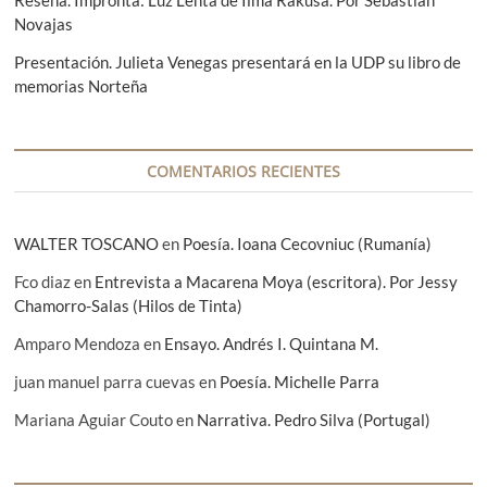
n
Novajas
t
Presentación. Julieta Venegas presentará en la UDP su libro de
memorias Norteña
r
a
d
COMENTARIOS RECIENTES
a
s
WALTER TOSCANO
en
Poesía. Ioana Cecovniuc (Rumanía)
Fco diaz
en
Entrevista a Macarena Moya (escritora). Por Jessy
Chamorro-Salas (Hilos de Tinta)
Amparo Mendoza
en
Ensayo. Andrés I. Quintana M.
juan manuel parra cuevas
en
Poesía. Michelle Parra
Mariana Aguiar Couto
en
Narrativa. Pedro Silva (Portugal)