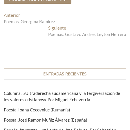
N
Anterior
E
Poemas. Georgina Ramírez
n
a
t
Siguiente
E
v
r
Poemas. Gustavo Andrés Leyton Herrera
n
a
t
e
d
r
g
a
a
a
d
a
n
a
c
t
s
ENTRADAS RECIENTES
i
e
i
r
g
ó
i
u
Columna. ‹‹Ultraderecha sudamericana y la tergiversación de
n
o
i
los valores cristianos». Por Miguel Echeverría
r
e
d
Poesía. Ioana Cecovniuc (Rumanía)
:
n
e
t
Poesía. José Ramón Muñiz Álvarez (España)
e
e
Reseña. Impronta: Luz Lenta de Ilma Rakusa. Por Sebastián
: