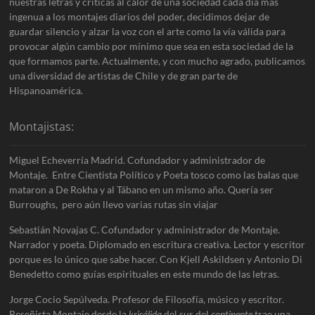
nuestras letras y críticas al calor de una sociedad cada día más
ingenua a los montajes diarios del poder, decidimos dejar de
guardar silencio y alzar la voz con el arte como la vía válida para
provocar algún cambio por mínimo que sea en esta sociedad de la
que formamos parte. Actualmente, y con mucho agrado, publicamos
una diversidad de artistas de Chile y de gran parte de
Hispanoamérica.
Montajistas:
Miguel Echeverría Madrid. Cofundador y administrador de
Montaje. Entre Cientista Político y Poeta tosco como las balas que
mataron a De Rokha y al Tábano en un mismo año. Quería ser
Burroughs, pero aún llevo varias rutas sin viajar
Sebastián Novajas C. Cofundador y administrador de Montaje.
Narrador y poeta. Diplomado en escritura creativa. Lector y escritor
porque es lo único que sabe hacer. Con Kjell Askildsen y Antonio Di
Benedetto como guías espirituales en este mundo de las letras.
Jorge Cocio Sepúlveda. Profesor de Filosofía, músico y escritor.
Reseñista Montaje desde la
krisálida
del sur del
continente
trae una