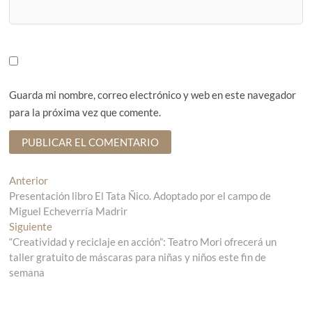
Guarda mi nombre, correo electrónico y web en este navegador
para la próxima vez que comente.
N
Anterior
E
Presentación libro El Tata Ñico. Adoptado por el campo de
n
a
Miguel Echeverría Madrir
t
v
Siguiente
r
E
“Creatividad y reciclaje en acción”: Teatro Mori ofrecerá un
a
n
e
taller gratuito de máscaras para niñas y niños este fin de
d
t
g
semana
a
r
a
a
a
n
d