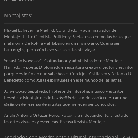
Montajistas:
Miguel Echeverría Madrid. Cofundador y administrador de
Montaje. Entre Cientista Político y Poeta tosco como las balas que
mataron a De Rokha y al Tábano en un mismo año. Quería ser
Burroughs, pero aún llevo varias rutas sin viajar
Sebastián Novajas C. Cofundador y administrador de Montaje.
Narrador y poeta. Diplomado en escritura creativa. Lector y escritor
porque es lo único que sabe hacer. Con Kjell Askildsen y Antonio Di
Benedetto como guías espirituales en este mundo de las letras.
Jorge Cocio Sepúlveda. Profesor de Filosofía, músico y escritor.
Reseñista Montaje desde la
krisálida
del sur del
continente
trae una
ebullición
de reseñas de artistas que merecen ser conocidos.
Anahí Antonia Ortúzar Pérez. Fotógrafa independiente, artista de
las artes visuales y escénicas. Prensa Revista Montaje.
Asociados con Movimiento Cultural Internacional ERGO