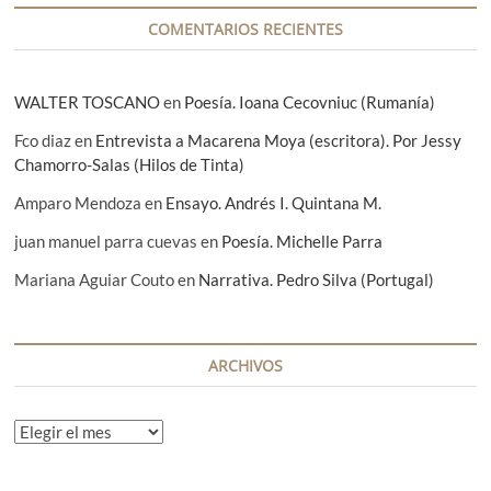
COMENTARIOS RECIENTES
WALTER TOSCANO
en
Poesía. Ioana Cecovniuc (Rumanía)
Fco diaz
en
Entrevista a Macarena Moya (escritora). Por Jessy
Chamorro-Salas (Hilos de Tinta)
Amparo Mendoza
en
Ensayo. Andrés I. Quintana M.
juan manuel parra cuevas
en
Poesía. Michelle Parra
Mariana Aguiar Couto
en
Narrativa. Pedro Silva (Portugal)
ARCHIVOS
A
r
c