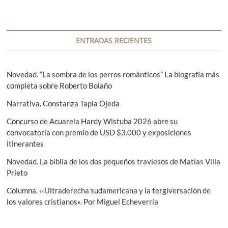
c
t
a
i
e
s
r
i
ó
i
g
ENTRADAS RECIENTES
n
o
u
r
i
d
:
e
Novedad. “La sombra de los perros románticos” La biografía más
e
n
completa sobre Roberto Bolaño
t
e
Narrativa. Constanza Tapia Ojeda
e
n
:
Concurso de Acuarela Hardy Wistuba 2026 abre su
t
convocatoria con premio de USD $3.000 y exposiciones
itinerantes
r
Novedad. La biblia de los dos pequeños traviesos de Matías Villa
a
Prieto
d
Columna. ‹‹Ultraderecha sudamericana y la tergiversación de
a
los valores cristianos». Por Miguel Echeverría
s