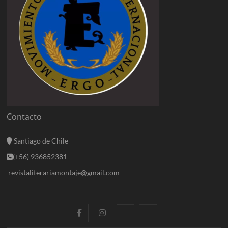
Contacto
Santiago de Chile
(+56) 936852381
revistaliterariamontaje@gmail.com
f
i
E
B