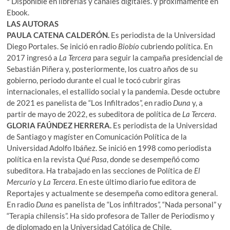
*
Disponible en librerías y canales digitales. y próximamente en
Ebook.
LAS AUTORAS
PAULA CATENA CALDERÓN.
Es periodista de la Universidad
Diego Portales. Se inició en radio
Biobío
cubriendo política. En
2017 ingresó a
La Tercera
para seguir la campaña presidencial de
Sebastián Piñera y, posteriormente, los cuatro años de su
gobierno, periodo durante el cual le tocó cubrir giras
internacionales, el estallido social y la pandemia. Desde octubre
de 2021 es panelista de “Los Infiltrados”, en radio
Duna
y, a
partir de mayo de 2022, es subeditora de política de
La Tercera
.
GLORIA FAÚNDEZ HERRERA.
Es periodista de la Universidad
de Santiago y magíster en Comunicación Política de la
Universidad Adolfo Ibáñez. Se inició en 1998 como periodista
política en la revista
Qué Pasa
, donde se desempeñó como
subeditora. Ha trabajado en las secciones de Política de
El
Mercurio
y
La Tercera
. En este último diario fue editora de
Reportajes y actualmente se desempeña como editora general.
En radio
Duna
es panelista de “Los infiltrados”, “Nada personal” y
“Terapia chilensis”. Ha sido profesora de Taller de Periodismo y
de diplomado en la Universidad Católica de Chile.