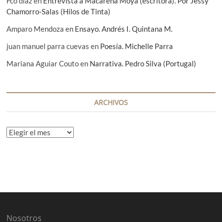
Fco diaz
en
Entrevista a Macarena Moya (escritora). Por Jessy
Chamorro-Salas (Hilos de Tinta)
Amparo Mendoza
en
Ensayo. Andrés I. Quintana M.
juan manuel parra cuevas
en
Poesía. Michelle Parra
Mariana Aguiar Couto
en
Narrativa. Pedro Silva (Portugal)
ARCHIVOS
A
r
c
h
i
v
o
s
Nosotros