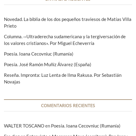
i
r
g
ó
i
u
n
o
i
Novedad. La biblia de los dos pequeños traviesos de Matías Villa
r
e
Prieto
d
:
n
e
Columna. ‹‹Ultraderecha sudamericana y la tergiversación de
t
los valores cristianos». Por Miguel Echeverría
e
e
:
Poesía. Ioana Cecovniuc (Rumanía)
n
Poesía. José Ramón Muñiz Álvarez (España)
t
Reseña. Impronta: Luz Lenta de Ilma Rakusa. Por Sebastián
r
Novajas
a
d
a
COMENTARIOS RECIENTES
s
WALTER TOSCANO
en
Poesía. Ioana Cecovniuc (Rumanía)