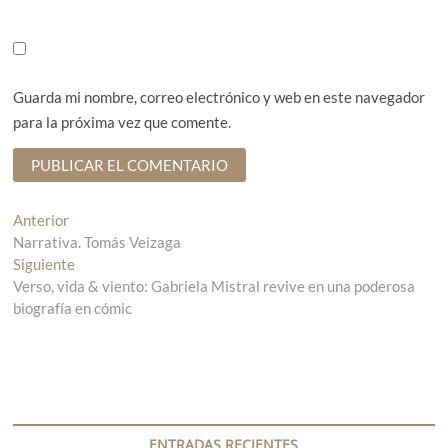
Guarda mi nombre, correo electrónico y web en este navegador
para la próxima vez que comente.
N
Anterior
E
Narrativa. Tomás Veizaga
n
a
Siguiente
t
E
v
Verso, vida & viento: Gabriela Mistral revive en una poderosa
r
n
biografía en cómic
a
t
e
d
r
g
a
a
a
d
a
n
a
c
t
s
e
i
ENTRADAS RECIENTES