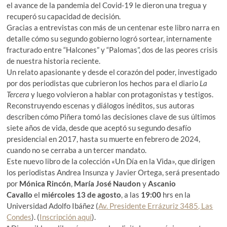
el avance de la pandemia del Covid-19 le dieron una tregua y
recuperó su capacidad de decisión.
Gracias a entrevistas con más de un centenar este libro narra en
detalle cómo su segundo gobierno logró sortear, internamente
fracturado entre “Halcones” y “Palomas”, dos de las peores crisis
de nuestra historia reciente.
Un relato apasionante y desde el corazón del poder, investigado
por dos periodistas que cubrieron los hechos para el diario
La
Tercera
y luego volvieron a hablar con protagonistas y testigos.
Reconstruyendo escenas y diálogos inéditos, sus autoras
describen cómo Piñera tomó las decisiones clave de sus últimos
siete años de vida, desde que aceptó su segundo desafío
presidencial en 2017, hasta su muerte en febrero de 2024,
cuando no se cerraba a un tercer mandato.
Este nuevo libro de la colección «Un Día en la Vida», que dirigen
los periodistas Andrea Insunza y Javier Ortega, será presentado
por
Mónica Rincón
,
María José Naudon
y
Ascanio
Cavallo
el
miércoles 13 de agosto
, a las
19:00
hrs en la
Universidad Adolfo Ibáñez (
Av. Presidente Errázuriz 3485, Las
Condes
). (
Inscripción aquí
).