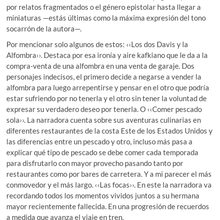
por relatos fragmentados o el género epistolar hasta llegar a
miniaturas —estás últimas como la máxima expresión del tono
socarrón de la autora—.
Por mencionar solo algunos de estos: ‹‹Los dos Davis y la
Alfombra››. Destaca por esa ironía y aire kafkiano que le da a la
compra-venta de una alfombra en una venta de garaje. Dos
personajes indecisos, el primero decide a negarse a vender la
alfombra para luego arrepentirse y pensar en el otro que podría
estar sufriendo por no tenerla y el otro sin tener la voluntad de
expresar su verdadero deseo por tenerla. O ‹‹Comer pescado
sola››. La narradora cuenta sobre sus aventuras culinarias en
diferentes restaurantes de la costa Este de los Estados Unidos y
las diferencias entre un pescado y otro, incluso más pasa a
explicar qué tipo de pescado se debe comer cada temporada
para disfrutarlo con mayor provecho pasando tanto por
restaurantes como por bares de carretera. Y a mi parecer el más
conmovedor y el más largo. ‹‹Las focas››. En este la narradora va
recordando todos los momentos vividos juntos a su hermana
mayor recientemente fallecida. En una progresión de recuerdos
a medida que avanza el viaje en tren.