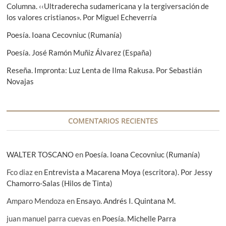
d
Columna. ‹‹Ultraderecha sudamericana y la tergiversación de
:
n
e
los valores cristianos». Por Miguel Echeverría
t
e
e
Poesía. Ioana Cecovniuc (Rumanía)
:
n
Poesía. José Ramón Muñiz Álvarez (España)
t
Reseña. Impronta: Luz Lenta de Ilma Rakusa. Por Sebastián
Novajas
r
a
d
COMENTARIOS RECIENTES
a
s
WALTER TOSCANO
en
Poesía. Ioana Cecovniuc (Rumanía)
Fco diaz
en
Entrevista a Macarena Moya (escritora). Por Jessy
Chamorro-Salas (Hilos de Tinta)
Amparo Mendoza
en
Ensayo. Andrés I. Quintana M.
juan manuel parra cuevas
en
Poesía. Michelle Parra