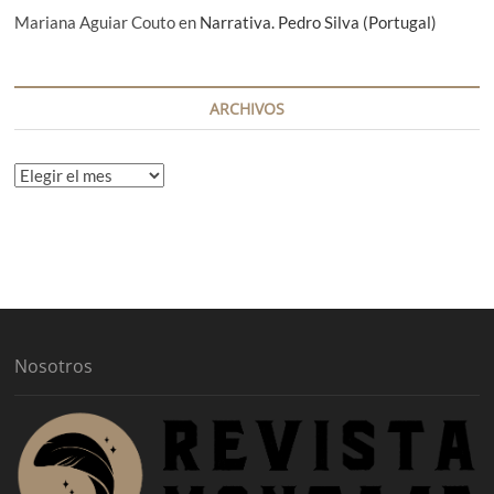
Mariana Aguiar Couto
en
Narrativa. Pedro Silva (Portugal)
ARCHIVOS
A
r
c
h
i
v
o
s
Nosotros