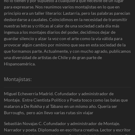
no lo tienen y por supuesto a cualquiera que necesite de un lugar
para expresarse. Nos reunimos varios montajistas en lo que en
principio era un taller literario: Lastarria, pero las palabras parecían
desbordarse a caudales. Coincidimos en la necesidad de transmitir
nuestras letras y críticas al calor de una sociedad cada día más
ingenua a los montajes diarios del poder, decidimos dejar de
guardar silencio y alzar la voz con el arte como la vía válida para
provocar algún cambio por mínimo que sea en esta sociedad de la
que formamos parte. Actualmente, y con mucho agrado, publicamos
una diversidad de artistas de Chile y de gran parte de
Hispanoamérica.
Montajistas:
Miguel Echeverría Madrid. Cofundador y administrador de
Montaje. Entre Cientista Político y Poeta tosco como las balas que
mataron a De Rokha y al Tábano en un mismo año. Quería ser
Burroughs, pero aún llevo varias rutas sin viajar
Sebastián Novajas C. Cofundador y administrador de Montaje.
Narrador y poeta. Diplomado en escritura creativa. Lector y escritor