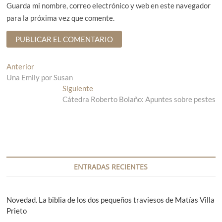
Guarda mi nombre, correo electrónico y web en este navegador
para la próxima vez que comente.
N
Anterior
E
Una Emily por Susan
n
a
t
Siguiente
E
v
r
Cátedra Roberto Bolaño: Apuntes sobre pestes
n
a
t
e
d
r
g
a
a
a
d
a
n
a
c
t
s
ENTRADAS RECIENTES
i
e
i
r
g
ó
i
u
Novedad. La biblia de los dos pequeños traviesos de Matías Villa
n
o
i
Prieto
r
e