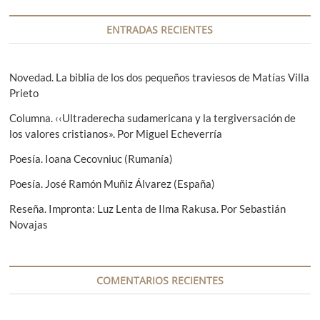
g
a
a
a
s
a
ENTRADAS RECIENTES
n
i
c
t
g
i
e
u
Novedad. La biblia de los dos pequeños traviesos de Matías Villa
r
i
Prieto
ó
i
e
Columna. ‹‹Ultraderecha sudamericana y la tergiversación de
n
o
n
los valores cristianos». Por Miguel Echeverría
r
t
d
:
e
Poesía. Ioana Cecovniuc (Rumanía)
e
:
Poesía. José Ramón Muñiz Álvarez (España)
e
Reseña. Impronta: Luz Lenta de Ilma Rakusa. Por Sebastián
n
Novajas
t
r
a
COMENTARIOS RECIENTES
d