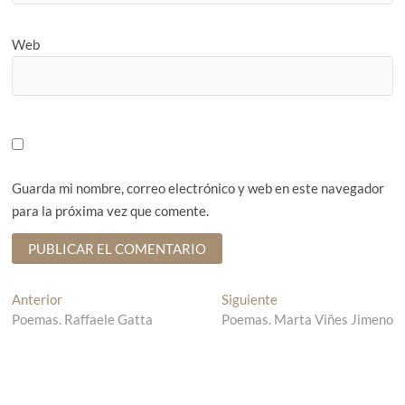
Web
Guarda mi nombre, correo electrónico y web en este navegador
para la próxima vez que comente.
N
Anterior
E
Siguiente
E
Poemas. Raffaele Gatta
n
Poemas. Marta Viñes Jimeno
n
a
t
t
v
r
r
a
a
e
d
d