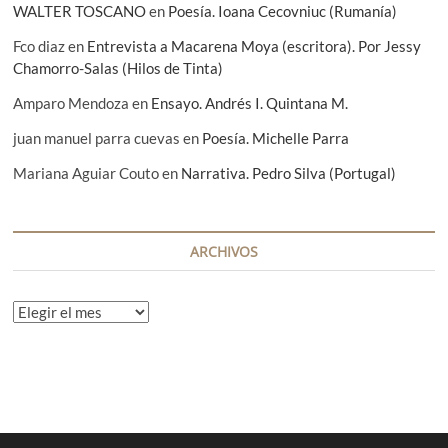
a
WALTER TOSCANO
en
Poesía. Ioana Cecovniuc (Rumanía)
s
Fco diaz
en
Entrevista a Macarena Moya (escritora). Por Jessy
Chamorro-Salas (Hilos de Tinta)
Amparo Mendoza
en
Ensayo. Andrés I. Quintana M.
juan manuel parra cuevas
en
Poesía. Michelle Parra
Mariana Aguiar Couto
en
Narrativa. Pedro Silva (Portugal)
ARCHIVOS
A
r
c
h
i
v
o