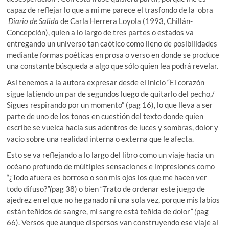
capaz de reflejar lo que a mí me parece el trasfondo de la obra
Diario de Salida
de Carla Herrera Loyola (1993, Chillán-
Concepción), quien a lo largo de tres partes o estados va
entregando un universo tan caótico como lleno de posibilidades
mediante formas poéticas en prosa o verso en donde se produce
una constante búsqueda a algo que sólo quien lea podrá revelar.
Así tenemos a la autora expresar desde el inicio “El corazón
sigue latiendo un par de segundos luego de quitarlo del pecho,/
Sigues respirando por un momento” (pag 16), lo que lleva a ser
parte de uno de los tonos en cuestión del texto donde quien
escribe se vuelca hacia sus adentros de luces y sombras, dolor y
vacío sobre una realidad interna o externa que le afecta.
Esto se va reflejando a lo largo del libro como un viaje hacia un
océano profundo de múltiples sensaciones e impresiones como
“¿Todo afuera es borroso o son mis ojos los que me hacen ver
todo difuso?
”(
pag 38) o bien “
T
rato de ordenar este juego de
ajedrez en el que no he ganado ni una sola vez, porque mis labios
están teñidos de sangre, mi sangre está teñida de dolor
” (
pag
66). Versos que aunque dispersos van construyendo ese viaje al