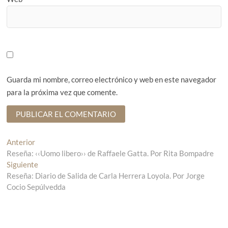
Guarda mi nombre, correo electrónico y web en este navegador
para la próxima vez que comente.
N
Anterior
E
Reseña: ‹‹Uomo libero›› de Raffaele Gatta. Por Rita Bompadre
n
a
Siguiente
t
E
v
Reseña: Diario de Salida de Carla Herrera Loyola. Por Jorge
r
n
Cocio Sepúlvedda
a
t
e
d
r
g
a
a
a
d
a