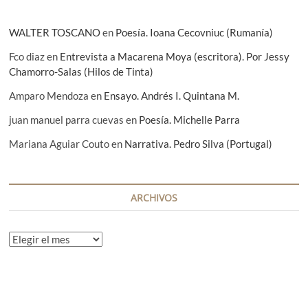
WALTER TOSCANO
en
Poesía. Ioana Cecovniuc (Rumanía)
Fco diaz
en
Entrevista a Macarena Moya (escritora). Por Jessy
Chamorro-Salas (Hilos de Tinta)
Amparo Mendoza
en
Ensayo. Andrés I. Quintana M.
juan manuel parra cuevas
en
Poesía. Michelle Parra
Mariana Aguiar Couto
en
Narrativa. Pedro Silva (Portugal)
ARCHIVOS
A
r
c
h
i