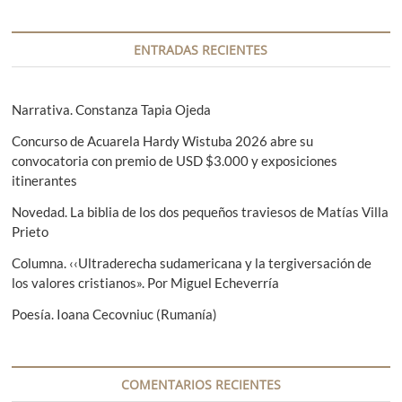
n
a
c
t
s
i
e
i
ENTRADAS RECIENTES
r
g
ó
i
u
n
o
i
Narrativa. Constanza Tapia Ojeda
r
e
d
Concurso de Acuarela Hardy Wistuba 2026 abre su
:
n
e
convocatoria con premio de USD $3.000 y exposiciones
t
itinerantes
e
e
:
Novedad. La biblia de los dos pequeños traviesos de Matías Villa
n
Prieto
t
Columna. ‹‹Ultraderecha sudamericana y la tergiversación de
r
los valores cristianos». Por Miguel Echeverría
a
Poesía. Ioana Cecovniuc (Rumanía)
d
a
COMENTARIOS RECIENTES
s