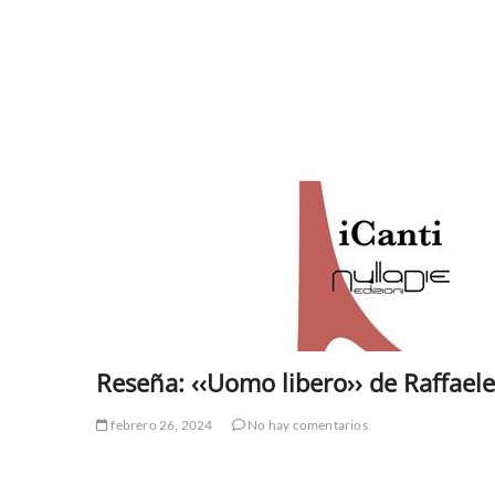
Reseña: ‹‹Uomo libero›› de Raffael
febrero 26, 2024
No hay comentarios