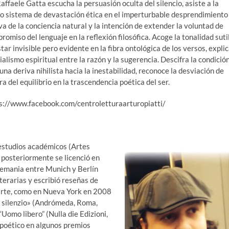
faele Gatta escucha la persuasión oculta del silencio, asiste a la
odo sistema de devastación ética en el imperturbable desprendimiento
iva de la conciencia natural y la intención de extender la voluntad de
romiso del lenguaje en la reflexión filosófica. Acoge la tonalidad suti
ar invisible pero evidente en la fibra ontológica de los versos, expli
lismo espiritual entre la razón y la sugerencia. Descifra la condició
a deriva nihilista hacia la inestabilidad, reconoce la desviación de
ra del equilibrio en la trascendencia poética del ser.
ps://www.facebook.com/centroletturaarturopiatti/
n estudios académicos (Artes
 posteriormente se licenció en
lemania entre Munich y Berlín
terarias y escribió reseñas de
 arte, como en Nueva York en 2008
so silenzio» (Andrómeda, Roma,
Uomo libero” (Nulla die Edizioni,
 poético en algunos premios