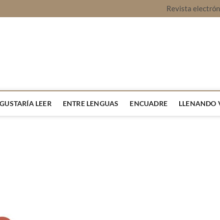
Revista electró
vista Montaje
URA Y OPINIÓN
 GUSTARÍA LEER
ENTRE LENGUAS
ENCUADRE
LLENANDO 