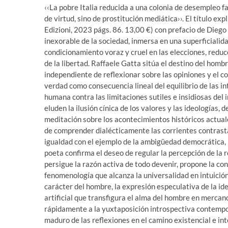
‹‹La pobre Italia reducida a una colonia de desempleo f
de virtud, sino de prostitución mediática››. El título exp
Edizioni, 2023 págs. 86. 13,00 €) con prefacio de Diego 
inexorable de la sociedad, inmersa en una superficialid
condicionamiento voraz y cruel en las elecciones, reduc
de la libertad. Raffaele Gatta sitúa el destino del homb
independiente de reflexionar sobre las opiniones y el con
verdad como consecuencia lineal del equilibrio de las in
humana contra las limitaciones sutiles e insidiosas del
eluden la ilusión cínica de los valores y las ideologías,
meditación sobre los acontecimientos históricos actuale
de comprender dialécticamente las corrientes contrastan
igualdad con el ejemplo de la ambigüedad democrática, l
poeta confirma el deseo de regular la percepción de la r
persigue la razón activa de todo devenir, propone la c
fenomenología que alcanza la universalidad en intuició
carácter del hombre, la expresión especulativa de la id
artificial que transfigura el alma del hombre en mercanc
rápidamente a la yuxtaposición introspectiva contempo
maduro de las reflexiones en el camino existencial e int