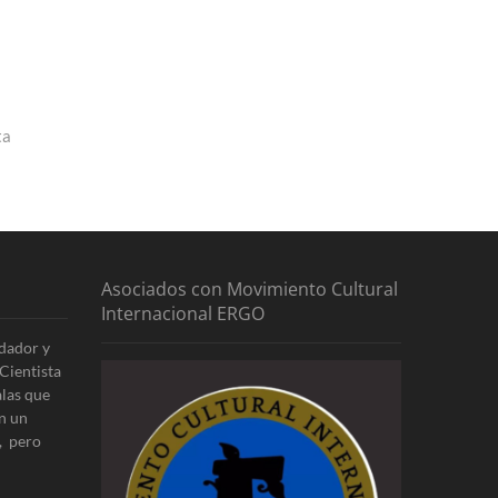
ta
Asociados con Movimiento Cultural
Internacional ERGO
dador y
Cientista
alas que
n un
, pero