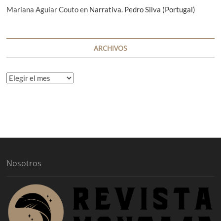
Mariana Aguiar Couto
en
Narrativa. Pedro Silva (Portugal)
ARCHIVOS
A
r
c
h
i
v
o
s
Nosotros