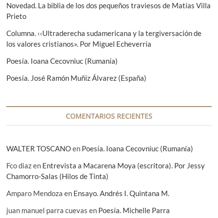
Novedad. La biblia de los dos pequeños traviesos de Matías Villa
t
e
Prieto
e
n
:
Columna. ‹‹Ultraderecha sudamericana y la tergiversación de
t
los valores cristianos». Por Miguel Echeverría
r
Poesía. Ioana Cecovniuc (Rumanía)
a
Poesía. José Ramón Muñiz Álvarez (España)
d
a
COMENTARIOS RECIENTES
s
WALTER TOSCANO
en
Poesía. Ioana Cecovniuc (Rumanía)
Fco diaz
en
Entrevista a Macarena Moya (escritora). Por Jessy
Chamorro-Salas (Hilos de Tinta)
Amparo Mendoza
en
Ensayo. Andrés I. Quintana M.
juan manuel parra cuevas
en
Poesía. Michelle Parra