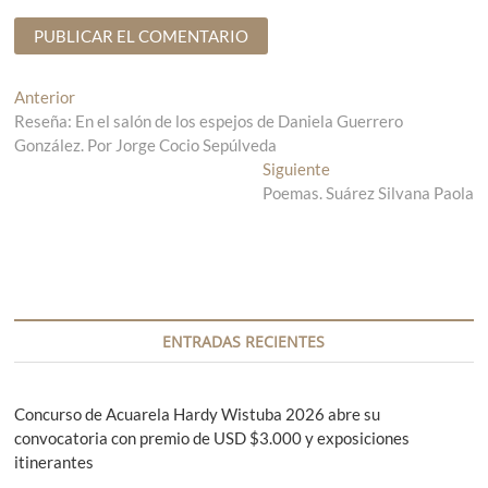
N
Anterior
E
Reseña: En el salón de los espejos de Daniela Guerrero
n
a
González. Por Jorge Cocio Sepúlveda
t
v
r
Siguiente
E
a
Poemas. Suárez Silvana Paola
n
e
d
t
g
a
r
a
a
a
n
d
c
t
a
i
e
s
ENTRADAS RECIENTES
r
i
ó
i
g
n
o
u
Concurso de Acuarela Hardy Wistuba 2026 abre su
r
i
convocatoria con premio de USD $3.000 y exposiciones
d
:
e
itinerantes
e
n