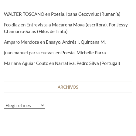
WALTER TOSCANO
en
Poesía. Ioana Cecovniuc (Rumanía)
Fco diaz
en
Entrevista a Macarena Moya (escritora). Por Jessy
Chamorro-Salas (Hilos de Tinta)
Amparo Mendoza
en
Ensayo. Andrés I. Quintana M.
juan manuel parra cuevas
en
Poesía. Michelle Parra
Mariana Aguiar Couto
en
Narrativa. Pedro Silva (Portugal)
ARCHIVOS
A
r
c
h
i