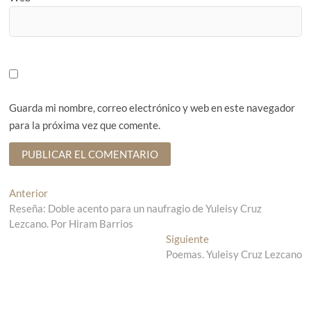
Guarda mi nombre, correo electrónico y web en este navegador
para la próxima vez que comente.
N
Anterior
E
Reseña: Doble acento para un naufragio de Yuleisy Cruz
n
a
Lezcano. Por Hiram Barrios
t
v
r
Siguiente
E
a
Poemas. Yuleisy Cruz Lezcano
n
e
d
t
g
a
r
a
a
a