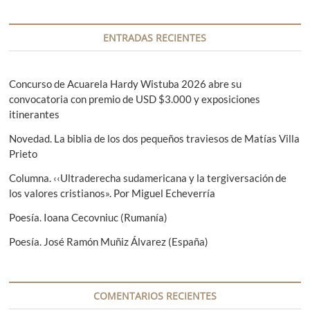
n
d
c
t
a
i
e
s
ENTRADAS RECIENTES
r
i
ó
i
g
n
o
u
Concurso de Acuarela Hardy Wistuba 2026 abre su
r
i
convocatoria con premio de USD $3.000 y exposiciones
d
:
e
itinerantes
e
n
Novedad. La biblia de los dos pequeños traviesos de Matías Villa
t
e
Prieto
e
n
:
Columna. ‹‹Ultraderecha sudamericana y la tergiversación de
t
los valores cristianos». Por Miguel Echeverría
r
Poesía. Ioana Cecovniuc (Rumanía)
a
Poesía. José Ramón Muñiz Álvarez (España)
d
a
COMENTARIOS RECIENTES
s