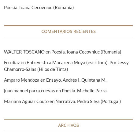
a
Poesía. Ioana Cecovniuc (Rumanía)
d
a
COMENTARIOS RECIENTES
s
WALTER TOSCANO
en
Poesía. Ioana Cecovniuc (Rumanía)
Fco diaz
en
Entrevista a Macarena Moya (escritora). Por Jessy
Chamorro-Salas (Hilos de Tinta)
Amparo Mendoza
en
Ensayo. Andrés I. Quintana M.
juan manuel parra cuevas
en
Poesía. Michelle Parra
Mariana Aguiar Couto
en
Narrativa. Pedro Silva (Portugal)
ARCHIVOS