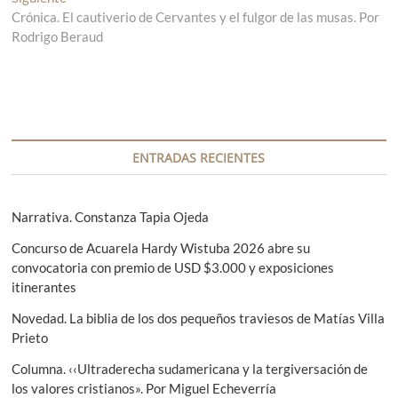
v
Crónica. El cautiverio de Cervantes y el fulgor de las musas. Por
r
n
Rodrigo Beraud
a
t
e
d
r
g
a
a
a
d
a
n
a
c
t
s
i
e
i
ENTRADAS RECIENTES
r
g
ó
i
u
n
o
i
Narrativa. Constanza Tapia Ojeda
r
e
d
Concurso de Acuarela Hardy Wistuba 2026 abre su
:
n
e
convocatoria con premio de USD $3.000 y exposiciones
t
itinerantes
e
e
:
Novedad. La biblia de los dos pequeños traviesos de Matías Villa
n
Prieto
t
Columna. ‹‹Ultraderecha sudamericana y la tergiversación de
r
los valores cristianos». Por Miguel Echeverría