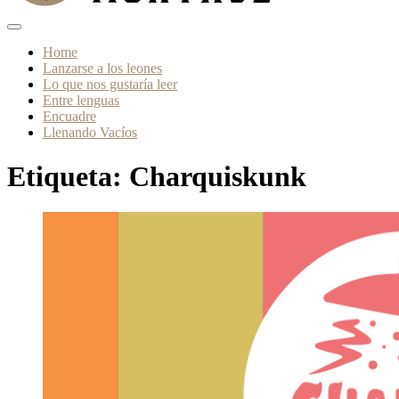
Home
Lanzarse a los leones
Lo que nos gustaría leer
Entre lenguas
Encuadre
Llenando Vacíos
Etiqueta:
Charquiskunk