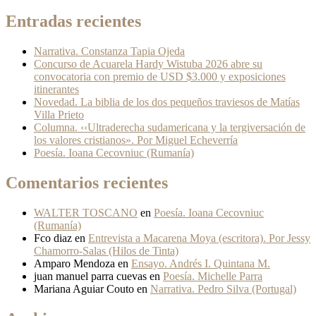
Entradas recientes
Narrativa. Constanza Tapia Ojeda
Concurso de Acuarela Hardy Wistuba 2026 abre su
convocatoria con premio de USD $3.000 y exposiciones
itinerantes
Novedad. La biblia de los dos pequeños traviesos de Matías
Villa Prieto
Columna. ‹‹Ultraderecha sudamericana y la tergiversación de
los valores cristianos». Por Miguel Echeverría
Poesía. Ioana Cecovniuc (Rumanía)
Comentarios recientes
WALTER TOSCANO
en
Poesía. Ioana Cecovniuc
(Rumanía)
Fco diaz
en
Entrevista a Macarena Moya (escritora). Por Jessy
Chamorro-Salas (Hilos de Tinta)
Amparo Mendoza
en
Ensayo. Andrés I. Quintana M.
juan manuel parra cuevas
en
Poesía. Michelle Parra
Mariana Aguiar Couto
en
Narrativa. Pedro Silva (Portugal)