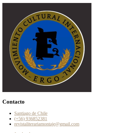
Contacto
Santiago de Chile
(+56) 936852381
revistaliterariamontaje@gmail.com