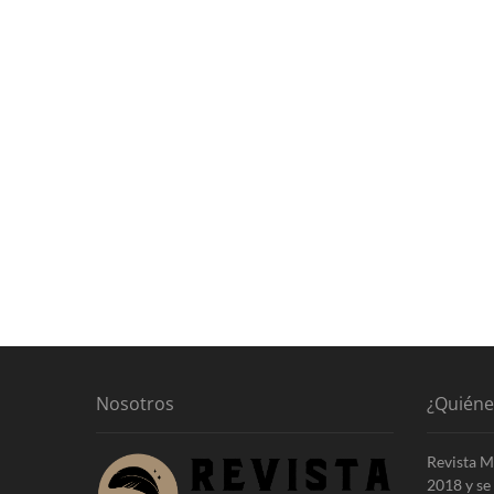
Nosotros
¿Quién
Revista M
2018 y se 