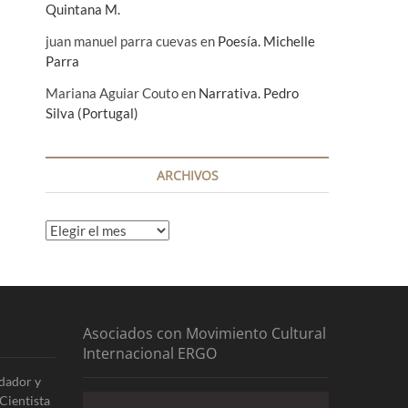
Quintana M.
juan manuel parra cuevas
en
Poesía. Michelle
Parra
Mariana Aguiar Couto
en
Narrativa. Pedro
Silva (Portugal)
ARCHIVOS
A
r
c
h
i
v
Asociados con Movimiento Cultural
o
Internacional ERGO
s
dador y
Cientista