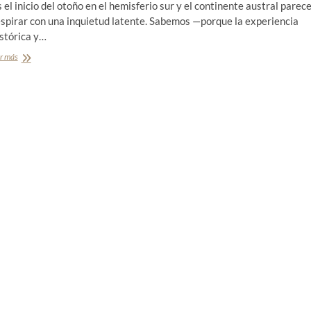
 el inicio del otoño en el hemisferio sur y el continente austral parec
espirar con una inquietud latente. Sabemos —porque la experiencia
stórica y…
r más
R
e
s
e
ñ
a
‹
‹
L
a
r
u
t
a
d
e
l
f
u
e
g