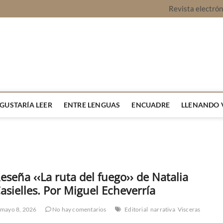
Revista electró
vista Montaje
URA Y OPINIÓN
 GUSTARÍA LEER
ENTRE LENGUAS
ENCUADRE
LLENANDO 
eseña ‹‹La ruta del fuego›› de Natalia
asielles. Por Miguel Echeverría
mayo 8, 2026
No hay comentarios
Editorial
narrativa
Visceras