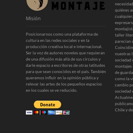
necesidad
quiénes a
cualquier
Misión
expresars
montajist
Posicionarnos como una plataforma de
taller lit
cultura en las redes sociales y en la
parecían 
producción creativa local e internacional.
Coincidim
Ser la voz de autores noveles que requieran
nuestras l
de una difusión más allá de sus círculos y
sociedad 
darle espacio a escritores de otras latitudes
montajes 
para que sean conocidos en el país. También
de guardar
queremos influir en la opinión pública y
como la v
relevar las artes de los pequeños espacios
cambio po
en los cuales se ve reducido.
sociedad 
Actualmen
publicamo
Chile y d