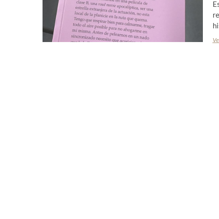
Es
r
hi
Ve