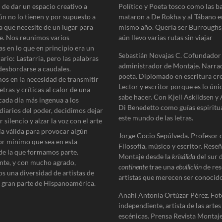
 de dar un espacio creativo a
Político y Poeta tosco como las b
M
i
ún no lo tienen y por supuesto a
mataron a De Rokha y al Tábano e
g
a que necesite de un lugar para
mismo año. Quería ser Burroughs
u
e. Nos reunimos varios
aún llevo varias rutas sin viajar
e
as en lo que en principio era un
l
Sebastián Novajas C. Cofundador
erario: Lastarria, pero las palabras
E
administrador de Montaje. Narra
desbordarse a caudales.
c
poeta. Diplomado en escritura cre
h
os en la necesidad de transmitir
Lector y escritor porque es lo úni
e
etras y críticas al calor de una
v
sabe hacer. Con Kjell Askildsen y
cada día más ingenua a los
e
Di Benedetto como guías espiritu
diarios del poder, decidimos dejar
r
este mundo de las letras.
 silencio y alzar la voz con el arte
r
ía válida para provocar algún
í
Jorge Cocio Sepúlveda. Profesor 
a
r mínimo que sea en esta
Filosofía, músico y escritor. Reseñ
de la que formamos parte.
Montaje desde la
krisálida
del sur 
te, y con mucho agrado,
continente
trae una
ebullición
de res
s una diversidad de artistas de
artistas que merecen ser conocido
e gran parte de Hispanoamérica.
Anahí Antonia Ortúzar Pérez. Fot
independiente, artista de las artes
escénicas. Prensa Revista Montaje