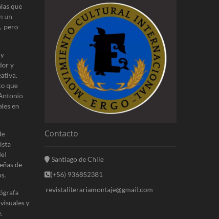
alas que
n un
, pero
 y
dor y
ativa.
co que
 Antonio
ales en
Contacto
de
ista
del
Santiago de Chile
eñas de
(+56) 936852381
s.
revistaliterariamontaje@gmail.com
ógrafa
 visuales y
.