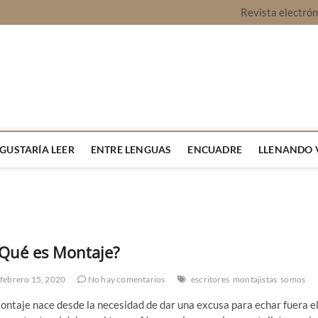
Revista electró
vista Montaje
URA Y OPINIÓN
 GUSTARÍA LEER
ENTRE LENGUAS
ENCUADRE
LLENANDO 
Qué es Montaje?
febrero 15, 2020
No hay comentarios
escritores
montajistas
somos
ntaje nace desde la necesidad de dar una excusa para echar fuera e