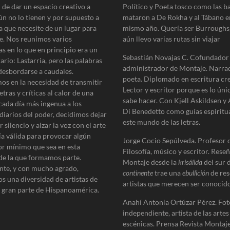
 de dar un espacio creativo a
Político y Poeta tosco como las b
ún no lo tienen y por supuesto a
mataron a De Rokha y al Tábano e
a que necesite de un lugar para
mismo año. Quería ser Burroughs
e. Nos reunimos varios
aún llevo varias rutas sin viajar
as en lo que en principio era un
Sebastián Novajas C. Cofundador
erario: Lastarria, pero las palabras
administrador de Montaje. Narra
desbordarse a caudales.
poeta. Diplomado en escritura cre
os en la necesidad de transmitir
Lector y escritor porque es lo úni
etras y críticas al calor de una
sabe hacer. Con Kjell Askildsen y
cada día más ingenua a los
Di Benedetto como guías espiritu
diarios del poder, decidimos dejar
este mundo de las letras.
 silencio y alzar la voz con el arte
ía válida para provocar algún
Jorge Cocio Sepúlveda. Profesor 
r mínimo que sea en esta
Filosofía, músico y escritor. Reseñ
de la que formamos parte.
Montaje desde la
krisálida
del sur 
te, y con mucho agrado,
continente
trae una
ebullición
de res
s una diversidad de artistas de
artistas que merecen ser conocido
e gran parte de Hispanoamérica.
Anahí Antonia Ortúzar Pérez. Fot
independiente, artista de las artes
escénicas. Prensa Revista Montaje