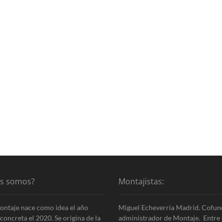
es somos?
Montajistas:
ontaje nace como idea el año
Miguel Echeverría Madrid. Cofun
concreta el 2020. Se origina de la
administrador de Montaje. Entre 