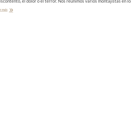
scontento, el dolor o el terror. Nos reunimos varios montajistas en l
r más
¿
Q
u
é
e
s
M
o
n
t
a
j
e
?