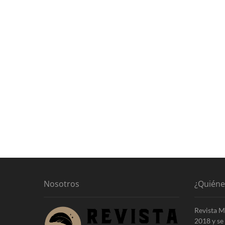
Nosotros
¿Quién
Revista M
2018 y se 