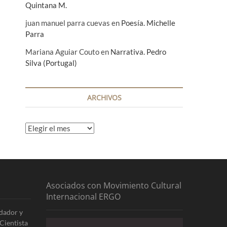
Quintana M.
juan manuel parra cuevas
en
Poesía. Michelle
Parra
Mariana Aguiar Couto
en
Narrativa. Pedro
Silva (Portugal)
ARCHIVOS
A
r
c
h
i
v
Asociados con Movimiento Cultural
o
Internacional ERGO
s
dador y
Cientista