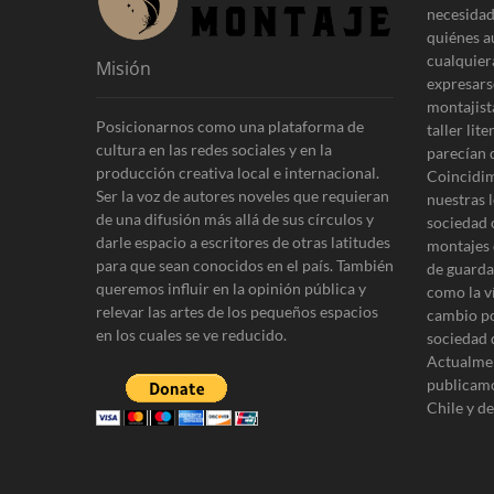
necesidad
quiénes a
cualquier
Misión
expresars
montajist
Posicionarnos como una plataforma de
taller lit
cultura en las redes sociales y en la
parecían 
producción creativa local e internacional.
Coincidim
Ser la voz de autores noveles que requieran
nuestras l
de una difusión más allá de sus círculos y
sociedad 
darle espacio a escritores de otras latitudes
montajes 
para que sean conocidos en el país. También
de guardar
queremos influir en la opinión pública y
como la v
relevar las artes de los pequeños espacios
cambio po
en los cuales se ve reducido.
sociedad 
Actualmen
publicamo
Chile y d