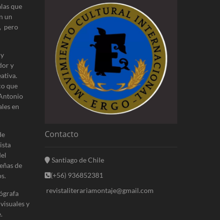
alas que
n un
, pero
 y
dor y
ativa.
co que
 Antonio
ales en
Contacto
de
ista
del
Santiago de Chile
eñas de
(+56) 936852381
s.
revistaliterariamontaje@gmail.com
ógrafa
 visuales y
.