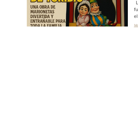
L
fu
el
Ve