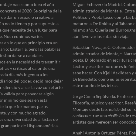
ontaje nace como idea el año
b
Miguel Echeverría Madrid. Cofun
i
concreta el 2020. Se origina de la
administrador de Montaje. Entre 
o
 de dar un espacio creativo a
Político y Poeta tosco como las b
»
ún no lo tienen y por supuesto a
mataron a De Rokha y al Tábano e
a que necesite de un lugar para
mismo año. Quería ser Burroughs
e. Nos reunimos varios
aún llevo varias rutas sin viajar
as en lo que en principio era un
Sebastián Novajas C. Cofundador
erario: Lastarria, pero las palabras
administrador de Montaje. Narra
desbordarse a caudales.
poeta. Diplomado en escritura cre
os en la necesidad de transmitir
Lector y escritor porque es lo úni
etras y críticas al calor de una
sabe hacer. Con Kjell Askildsen y
cada día más ingenua a los
Di Benedetto como guías espiritu
diarios del poder, decidimos dejar
este mundo de las letras.
 silencio y alzar la voz con el arte
ía válida para provocar algún
Jorge Cocio Sepúlveda. Profesor 
r mínimo que sea en esta
Filosofía, músico y escritor. Reseñ
de la que formamos parte.
Montaje desde la
krisálida
del sur 
te, y con mucho agrado,
continente
trae una
ebullición
de res
s una diversidad de artistas de
artistas que merecen ser conocido
e gran parte de Hispanoamérica.
Anahí Antonia Ortúzar Pérez. Fot