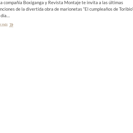
a compañía Boxiganga y Revista Montaje te invita a las últimas
nciones de la divertida obra de marionetas “El cumpleaños de Toribio
 día…
r más
R
e
c
o
m
e
n
d
a
c
i
ó
n
t
e
a
t
r
a
l
M