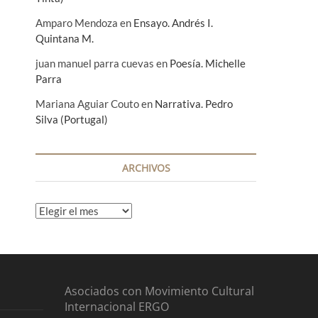
Amparo Mendoza
en
Ensayo. Andrés I.
Quintana M.
juan manuel parra cuevas
en
Poesía. Michelle
Parra
Mariana Aguiar Couto
en
Narrativa. Pedro
Silva (Portugal)
ARCHIVOS
A
r
c
h
i
v
Asociados con Movimiento Cultural
o
Internacional ERGO