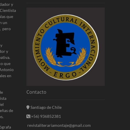
s
dador y
Cientista
alas que
n un
, pero
 y
dor y
ativa.
co que
 Antonio
ales en
Contacto
de
ista
del
Santiago de Chile
eñas de
(+56) 936852381
s.
revistaliterariamontaje@gmail.com
ógrafa