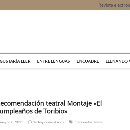
Revista electró
vista Montaje
URA Y OPINIÓN
 GUSTARÍA LEER
ENTRE LENGUAS
ENCUADRE
LLENANDO 
ecomendación teatral Montaje «El
umpleaños de Toribio»
mayo 30, 2025
No hay comentarios
marionetas
teatro