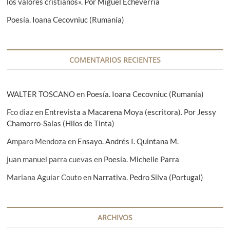
los valores cristianos». Por Miguel Echeverría
e
r
Poesía. Ioana Cecovniuc (Rumanía)
r
i
a
COMENTARIOS RECIENTES
WALTER TOSCANO
en
Poesía. Ioana Cecovniuc (Rumanía)
Fco diaz
en
Entrevista a Macarena Moya (escritora). Por Jessy
Chamorro-Salas (Hilos de Tinta)
Amparo Mendoza
en
Ensayo. Andrés I. Quintana M.
juan manuel parra cuevas
en
Poesía. Michelle Parra
Mariana Aguiar Couto
en
Narrativa. Pedro Silva (Portugal)
ARCHIVOS