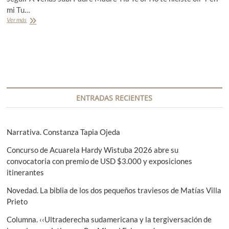
»
mi Tu…
P
Ver más
P
o
o
e
e
m
m
a
a
o
y
t
c
o
a
ñ
r
ENTRADAS RECIENTES
a
t
l
a
d
e
Narrativa. Constanza Tapia Ojeda
M
i
Concurso de Acuarela Hardy Wistuba 2026 abre su
g
convocatoria con premio de USD $3.000 y exposiciones
u
e
itinerantes
l
Novedad. La biblia de los dos pequeños traviesos de Matías Villa
E
c
Prieto
h
e
Columna. ‹‹Ultraderecha sudamericana y la tergiversación de
v