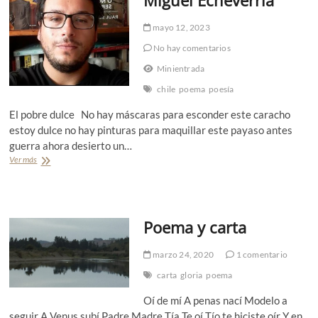
mayo 12, 2023
No hay comentarios
Minientrada
chile
poema
poesía
El pobre dulce No hay máscaras para esconder este caracho
estoy dulce no hay pinturas para maquillar este payaso antes
guerra ahora desierto un…
Ver más
«
E
l
p
o
Poema y carta
b
r
e
marzo 24, 2020
1 comentario
d
u
carta
gloria
poema
l
Oí de mí A penas nací Modelo a
c
e
seguir A Venus subí Padre Madre Tía Te oí Tío te hiciste oír Y en