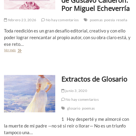
Por Miguel Echeverría
febrero 23, 2026
No hay comentarios
poemas
poesía
reseña
Toda reedición es un gran desafío editorial, creativo y con ello
poder lograr reencantar al propio autor, con su obra claro está, y
ese reto…
Ver más
R
e
s
e
ñ
Extractos de Glosario
a
.
C
junio 3, 2020
u
e
No hay comentarios
r
glosario
poemas
p
o
1 Hoy desperté y me almorcé con
p
la muerte de mi padre —no sé si reír o llorar— No es un triunfo
e
tampoco una…
r