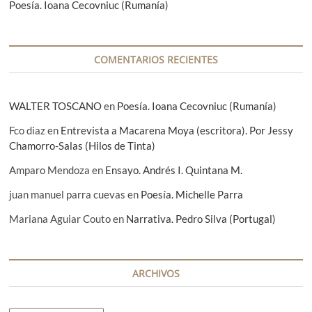
Poesía. Ioana Cecovniuc (Rumanía)
a
l
d
e
r
COMENTARIOS RECIENTES
ó
n
.
WALTER TOSCANO
P
en
Poesía. Ioana Cecovniuc (Rumanía)
o
Fco diaz
en
Entrevista a Macarena Moya (escritora). Por Jessy
r
M
Chamorro-Salas (Hilos de Tinta)
i
g
Amparo Mendoza
en
Ensayo. Andrés I. Quintana M.
u
e
juan manuel parra cuevas
en
Poesía. Michelle Parra
l
Mariana Aguiar Couto
E
en
Narrativa. Pedro Silva (Portugal)
c
h
e
v
ARCHIVOS
e
r
r