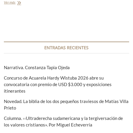
f
Ver más
E
o
x
r
t
a
r
d
a
o
c
e
t
s
o
u
s
ENTRADAS RECIENTES
n
d
a
e
c
G
a
l
Narrativa. Constanza Tapia Ojeda
s
o
a
s
Concurso de Acuarela Hardy Wistuba 2026 abre su
d
a
convocatoria con premio de USD $3.000 y exposiciones
e
r
itinerantes
G
i
u
o
Novedad. La biblia de los dos pequeños traviesos de Matías Villa
s
Prieto
t
a
Columna. ‹‹Ultraderecha sudamericana y la tergiversación de
v
los valores cristianos». Por Miguel Echeverría
o
C