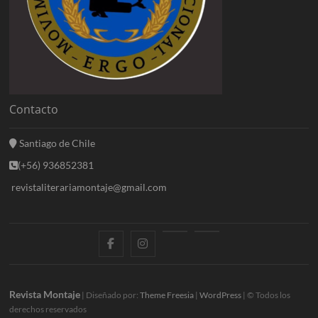
Contacto
Santiago de Chile
(+56) 936852381
revistaliterariamontaje@gmail.com
f
i
E
B
a
n
n
l
c
s
t
o
Revista Montaje
| Diseñado por:
Theme Freesia
|
WordPress
| © Todos los
derechos reservados