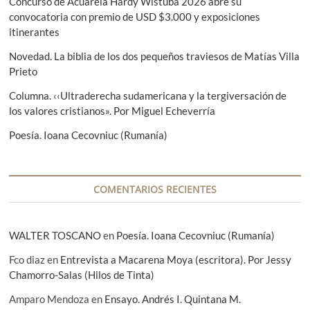
Concurso de Acuarela Hardy Wistuba 2026 abre su
r
convocatoria con premio de USD $3.000 y exposiciones
i
itinerantes
m
e
Novedad. La biblia de los dos pequeños traviesos de Matías Villa
r
Prieto
t
o
Columna. ‹‹Ultraderecha sudamericana y la tergiversación de
q
los valores cristianos». Por Miguel Echeverría
u
e
Poesía. Ioana Cecovniuc (Rumanía)
d
e
q
u
e
COMENTARIOS RECIENTES
d
a
WALTER TOSCANO
en
Poesía. Ioana Cecovniuc (Rumanía)
Fco diaz
en
Entrevista a Macarena Moya (escritora). Por Jessy
Chamorro-Salas (Hilos de Tinta)
Amparo Mendoza
en
Ensayo. Andrés I. Quintana M.