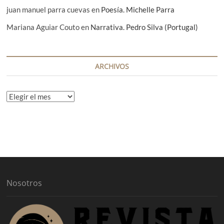
juan manuel parra cuevas
en
Poesía. Michelle Parra
Mariana Aguiar Couto
en
Narrativa. Pedro Silva (Portugal)
ARCHIVOS
A
r
c
h
i
v
o
s
Nosotros