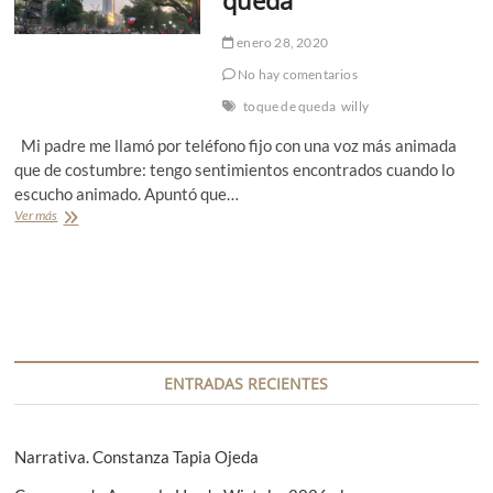
enero 28, 2020
No hay comentarios
toque de queda
willy
Mi padre me llamó por teléfono fijo con una voz más animada
que de costumbre: tengo sentimientos encontrados cuando lo
escucho animado. Apuntó que…
Ver más
U
n
p
o
s
t
r
e
p
ENTRADAS RECIENTES
a
r
a
m
Narrativa. Constanza Tapia Ojeda
i
p