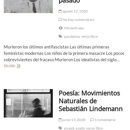
agosto 17, 2020
No hay comentarios
Minientrada
pandemia
verso libre
Murieron los últimos antifascistas Las últimas primeras
feministas modernas Los niños de la primera masacre Los pocos
sobrevivientes del fracaso Murieron Los idealistas del siglo…
Ver más
P
o
e
s
í
Poesía: Movimientos
a
:
Naturales de
M
Sebastián Lindemann
u
r
i
junio 15, 2020
1 comentario
e
r
poesía
poeta
verso libre