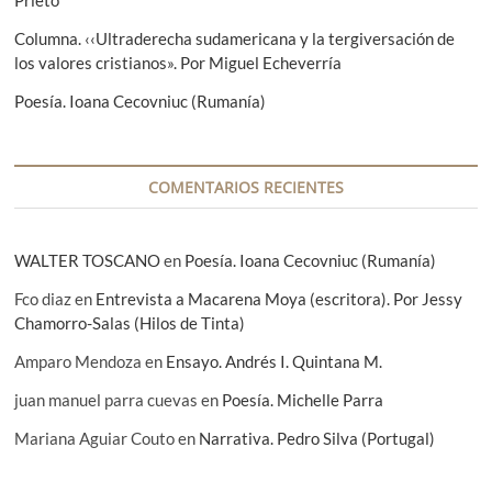
t
s
u
a
Columna. ‹‹Ultraderecha sudamericana y la tergiversación de
r
d
los valores cristianos». Por Miguel Echeverría
a
o
l
Poesía. Ioana Cecovniuc (Rumanía)
e
s
d
e
S
COMENTARIOS RECIENTES
e
b
a
WALTER TOSCANO
en
Poesía. Ioana Cecovniuc (Rumanía)
s
t
Fco diaz
en
Entrevista a Macarena Moya (escritora). Por Jessy
i
Chamorro-Salas (Hilos de Tinta)
á
n
Amparo Mendoza
en
Ensayo. Andrés I. Quintana M.
L
i
juan manuel parra cuevas
en
Poesía. Michelle Parra
n
d
Mariana Aguiar Couto
en
Narrativa. Pedro Silva (Portugal)
e
m
a