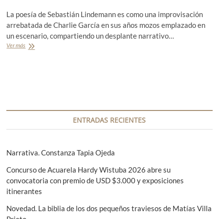
o
La poesía de Sebastián Lindemann es como una improvisación
n
l
arrebatada de Charlie García en sus años mozos emplazado en
o
un escenario, compartiendo un desplante narrativo…
s
Ver más
P
ú
o
l
e
t
s
i
í
m
a
o
:
s
M
t
o
ENTRADAS RECIENTES
e
v
s
i
t
m
i
i
Narrativa. Constanza Tapia Ojeda
g
e
o
n
Concurso de Acuarela Hardy Wistuba 2026 abre su
s
t
convocatoria con premio de USD $3.000 y exposiciones
d
o
e
itinerantes
s
l
N
Novedad. La biblia de los dos pequeños traviesos de Matías Villa
p
a
a
Prieto