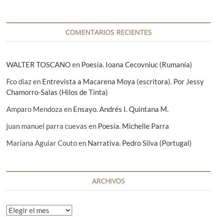
a
d
COMENTARIOS RECIENTES
a
s
WALTER TOSCANO
en
Poesía. Ioana Cecovniuc (Rumanía)
Fco diaz
en
Entrevista a Macarena Moya (escritora). Por Jessy
Chamorro-Salas (Hilos de Tinta)
Amparo Mendoza
en
Ensayo. Andrés I. Quintana M.
juan manuel parra cuevas
en
Poesía. Michelle Parra
Mariana Aguiar Couto
en
Narrativa. Pedro Silva (Portugal)
ARCHIVOS
A