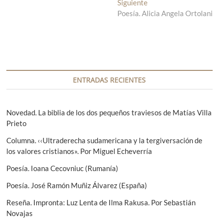
t
Siguiente
E
v
r
Poesía. Alicia Angela Ortolani
n
a
t
e
d
r
g
a
a
a
d
a
n
a
c
t
s
ENTRADAS RECIENTES
i
e
i
r
g
ó
i
u
Novedad. La biblia de los dos pequeños traviesos de Matías Villa
n
o
i
Prieto
r
e
d
Columna. ‹‹Ultraderecha sudamericana y la tergiversación de
:
n
e
los valores cristianos». Por Miguel Echeverría
t
e
e
Poesía. Ioana Cecovniuc (Rumanía)
:
n
Poesía. José Ramón Muñiz Álvarez (España)
t
Reseña. Impronta: Luz Lenta de Ilma Rakusa. Por Sebastián
Novajas
r