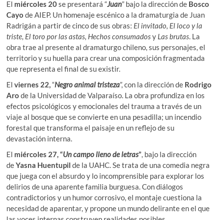
El
miércoles 20
se presentará “
Juan
” bajo la dirección de
Bosco
Cayo
de AIEP. Un homenaje escénico a la dramaturgia de Juan
Radrigán a partir de cinco de sus obras:
El invitado, El loco y la
triste, El toro por las astas, Hechos consumados
y
Las brutas
. La
obra trae al presente al dramaturgo chileno, sus personajes, el
territorio y su huella para crear una composición fragmentada
que representa el final de su existir.
El
viernes 22,
“
Negro animal tristeza
”, con la dirección de
Rodrigo
Aro
de la Universidad de Valparaíso. La obra profundiza en los
efectos psicológicos y emocionales del trauma a través de un
viaje al bosque que se convierte en una pesadilla; un incendio
forestal que transforma el paisaje en un reflejo de su
devastación interna.
El
miércoles 27, “
Un campo lleno de letras
”
, bajo la dirección
de
Yasna Huentupil
de la UAHC. Se trata de una comedia negra
que juega con el absurdo y lo incomprensible para explorar los
delirios de una aparente familia burguesa. Con diálogos
contradictorios y un humor corrosivo, el montaje cuestiona la
necesidad de aparentar, y propone un mundo delirante en el que
las voces internas construyen realidades posibles.