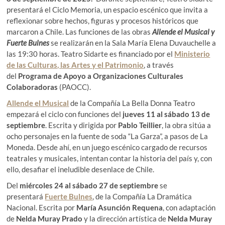
presentará el Ciclo Memoria, un espacio escénico que invita a
reflexionar sobre hechos, figuras y procesos históricos que
marcaron a Chile. Las funciones de las obras
Allende el Musical y
Fuerte Bulnes
se realizarán en la Sala María Elena Duvauchelle a
las 19:30 horas. Teatro Sidarte es financiado por el
Ministerio
de las Culturas, las Artes y el Patrimonio
, a través
del
Programa de Apoyo a Organizaciones Culturales
Colaboradoras
(PAOCC).
Allende el Musical
de la Compañía La Bella Donna Teatro
empezará el ciclo con funciones del
jueves 11 al sábado 13 de
septiembre
. Escrita y dirigida por
Pablo Teillier
, la obra sitúa a
ocho personajes en la fuente de soda “La Garza”, a pasos de La
Moneda. Desde ahí, en un juego escénico cargado de recursos
teatrales y musicales, intentan contar la historia del país y, con
ello, desafiar el ineludible desenlace de Chile.
Del
miércoles 24 al sábado 27 de septiembre
se
presentará
Fuerte Bulnes
, de la Compañía La Dramática
Nacional. Escrita por
María Asunción Requena
, con adaptación
de
Nelda Muray Prado
y la dirección artística de
Nelda Muray