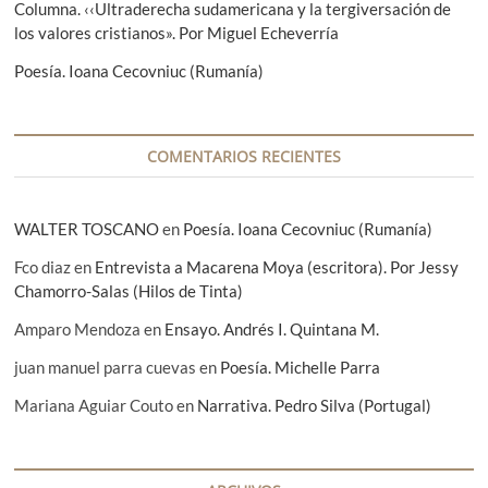
Columna. ‹‹Ultraderecha sudamericana y la tergiversación de
r
los valores cristianos». Por Miguel Echeverría
a
Poesía. Ioana Cecovniuc (Rumanía)
d
a
COMENTARIOS RECIENTES
s
WALTER TOSCANO
en
Poesía. Ioana Cecovniuc (Rumanía)
Fco diaz
en
Entrevista a Macarena Moya (escritora). Por Jessy
Chamorro-Salas (Hilos de Tinta)
Amparo Mendoza
en
Ensayo. Andrés I. Quintana M.
juan manuel parra cuevas
en
Poesía. Michelle Parra
Mariana Aguiar Couto
en
Narrativa. Pedro Silva (Portugal)