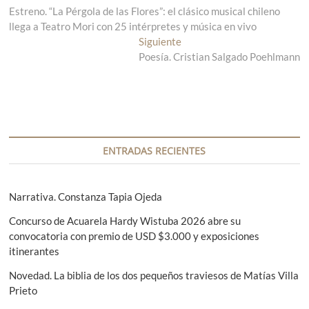
Estreno. “La Pérgola de las Flores”: el clásico musical chileno
n
a
llega a Teatro Mori con 25 intérpretes y música en vivo
t
v
r
Siguiente
E
a
Poesía. Cristian Salgado Poehlmann
n
e
d
t
g
a
r
a
a
a
n
d
c
t
a
i
e
s
ENTRADAS RECIENTES
r
i
ó
i
g
n
o
u
Narrativa. Constanza Tapia Ojeda
r
i
d
Concurso de Acuarela Hardy Wistuba 2026 abre su
:
e
e
convocatoria con premio de USD $3.000 y exposiciones
n
itinerantes
t
e
e
Novedad. La biblia de los dos pequeños traviesos de Matías Villa
n
:
Prieto
t