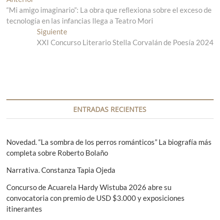
N
“Mi amigo imaginario”: La obra que reﬂexiona sobre el exceso de
n
a
tecnología en las infancias llega a Teatro Mori
t
v
r
Siguiente
E
a
XXI Concurso Literario Stella Corvalán de Poesía 2024
n
e
d
t
g
a
r
a
a
a
n
d
c
t
a
i
e
s
ENTRADAS RECIENTES
r
i
ó
i
g
n
o
u
Novedad. “La sombra de los perros románticos” La biografía más
r
i
completa sobre Roberto Bolaño
d
:
e
e
Narrativa. Constanza Tapia Ojeda
n
t
e
Concurso de Acuarela Hardy Wistuba 2026 abre su
e
convocatoria con premio de USD $3.000 y exposiciones
n
:
itinerantes