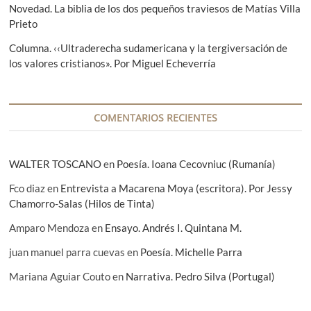
t
Novedad. La biblia de los dos pequeños traviesos de Matías Villa
r
Prieto
a
Columna. ‹‹Ultraderecha sudamericana y la tergiversación de
d
los valores cristianos». Por Miguel Echeverría
a
s
COMENTARIOS RECIENTES
WALTER TOSCANO
en
Poesía. Ioana Cecovniuc (Rumanía)
Fco diaz
en
Entrevista a Macarena Moya (escritora). Por Jessy
Chamorro-Salas (Hilos de Tinta)
Amparo Mendoza
en
Ensayo. Andrés I. Quintana M.
juan manuel parra cuevas
en
Poesía. Michelle Parra
Mariana Aguiar Couto
en
Narrativa. Pedro Silva (Portugal)