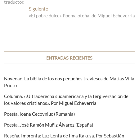
traductor.
t
v
r
Siguiente
E
a
«El pobre dulce» Poema otoñal de Miguel Echeverria
n
e
d
t
g
a
r
a
a
a
n
d
c
t
a
i
e
s
ENTRADAS RECIENTES
r
i
ó
i
g
n
o
u
Novedad. La biblia de los dos pequeños traviesos de Matías Villa
r
i
Prieto
d
:
e
e
Columna. ‹‹Ultraderecha sudamericana y la tergiversación de
n
los valores cristianos». Por Miguel Echeverría
t
e
e
Poesía. Ioana Cecovniuc (Rumanía)
n
:
Poesía. José Ramón Muñiz Álvarez (España)
t
Reseña. Impronta: Luz Lenta de Ilma Rakusa. Por Sebastián
r