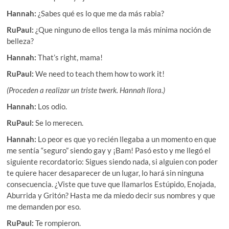
Hannah:
¿Sabes qué es lo que me da más rabia?
RuPaul:
¿Que ninguno de ellos tenga la más mínima noción de
belleza?
Hannah:
That’s right, mama!
RuPaul:
We need to teach them how to work it!
(Proceden a realizar un triste twerk. Hannah llora.)
Hannah:
Los odio.
RuPaul:
Se lo merecen.
Hannah:
Lo peor es que yo recién llegaba a un momento en que
me sentía “seguro” siendo gay y ¡Bam! Pasó esto y me llegó el
siguiente recordatorio: Sigues siendo nada, si alguien con poder
te quiere hacer desaparecer de un lugar, lo hará sin ninguna
consecuencia. ¿Viste que tuve que llamarlos Estúpido, Enojada,
Aburrida y Gritón? Hasta me da miedo decir sus nombres y que
me demanden por eso.
RuPaul:
Te rompieron.