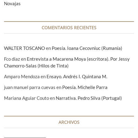
Novajas
a
d
a
COMENTARIOS RECIENTES
s
WALTER TOSCANO
en
Poesía. Ioana Cecovniuc (Rumanía)
Fco diaz
en
Entrevista a Macarena Moya (escritora). Por Jessy
Chamorro-Salas (Hilos de Tinta)
Amparo Mendoza
en
Ensayo. Andrés I. Quintana M.
juan manuel parra cuevas
en
Poesía. Michelle Parra
Mariana Aguiar Couto
en
Narrativa. Pedro Silva (Portugal)
ARCHIVOS