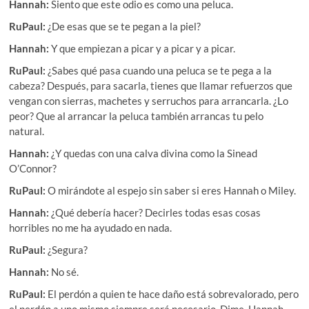
Hannah:
Siento que este odio es como una peluca.
RuPaul:
¿De esas que se te pegan a la piel?
Hannah:
Y que empiezan a picar y a picar y a picar.
RuPaul:
¿Sabes qué pasa cuando una peluca se te pega a la
cabeza? Después, para sacarla, tienes que llamar refuerzos que
vengan con sierras, machetes y serruchos para arrancarla. ¿Lo
peor? Que al arrancar la peluca también arrancas tu pelo
natural.
Hannah:
¿Y quedas con una calva divina como la Sinead
O’Connor?
RuPaul:
O mirándote al espejo sin saber si eres Hannah o Miley.
Hannah:
¿Qué debería hacer? Decirles todas esas cosas
horribles no me ha ayudado en nada.
RuPaul:
¿Segura?
Hannah:
No sé.
RuPaul:
El perdón a quien te hace daño está sobrevalorado, pero
el perdón a uno mismo siempre será necesario. Dime, Hannah