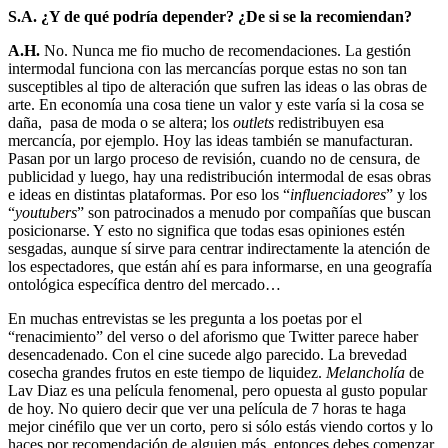
S.A. ¿Y de qué podría depender? ¿De si se la recomiendan?
A.H.
No. Nunca me fio mucho de recomendaciones. La gestión
intermodal funciona con las mercancías porque estas no son tan
susceptibles al tipo de alteración que sufren las ideas o las obras de
arte. En economía una cosa tiene un valor y este varía si la cosa se
daña, pasa de moda o se altera; los
outlets
redistribuyen esa
mercancía, por ejemplo. Hoy las ideas también se manufacturan.
Pasan por un largo proceso de revisión, cuando no de censura, de
publicidad y luego, hay una redistribución intermodal de esas obras
e ideas en distintas plataformas. Por eso los “
influenciadores
” y los
“
youtubers
” son patrocinados a menudo por compañías que buscan
posicionarse. Y esto no significa que todas esas opiniones estén
sesgadas, aunque sí sirve para centrar indirectamente la atención de
los espectadores, que están ahí es para informarse, en una geografía
ontológica específica dentro del mercado…
En muchas entrevistas se les pregunta a los poetas por el
“renacimiento” del verso o del aforismo que Twitter parece haber
desencadenado. Con el cine sucede algo parecido. La brevedad
cosecha grandes frutos en este tiempo de liquidez.
Melancholía
de
Lav Diaz es una película fenomenal, pero opuesta al gusto popular
de hoy. No quiero decir que ver una película de 7 horas te haga
mejor cinéfilo que ver un corto, pero si sólo estás viendo cortos y lo
haces por recomendación de alguien más, entonces debes comenzar