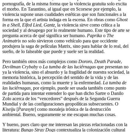
pornografía, de la misma forma que la violencia gratuita solo excita
el morbo. En Tarantino, al igual que en Scorsese por ejemplo, la
violencia supone unas cualidades estéticas que son funcionales a la
forma en la que el artista indaga en la escena. En obras como
Ghost
in a Shell
,
Elfed Lied
,
Gantz,
la violencia sirve como crítica a la
sociedad y al desapego por lo realmente humano. Este tipo de arte se
pregunta acerca de qué significa ser humano.
Paprika
o
The
Animatrix
no solo sirvieron como vehículo para que occidente
produjera la saga de películas Matrix, sino para hablar de lo real, del
sueño, de lo falseable que puede y suele ser la realidad.
Pero también otros más complejos como
Dororo
,
Death Parade
,
Devilman Crybaby
o
La tumba de las luciérnagas
que presentan no
ya la violencia, sino el absurdo y la fragilidad de nuestra sociedad, la
memoria histórica, la percepción del sentido de la vida y de las
realidades humanas, como la muerte y la enfermedad.
La tumba de
las luciérnagas,
por ejemplo, puede ser usada también como punto
de partida para intentar entender lo que han dicho Sartre o Danilo
Zolo acerca de los “vencedores” después de la Segunda Guerra
Mundial y de las configuraciones geopolíticas subsecuentes. O
Kiseiju
[
Parasyte
] como moraleja irónica de la destrucción
ambiental. Bueno, seguramente se me escapan muchas cosas.
Y bueno, pues claro que me interesan las piezas relacionadas con la
literatura:
Bungo Stray Dogs
contextualiza la colonización cultural