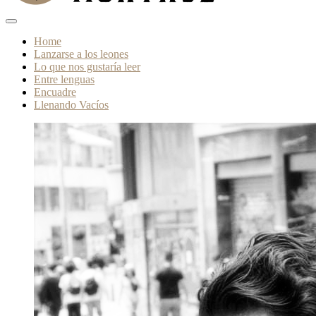
Home
Lanzarse a los leones
Lo que nos gustaría leer
Entre lenguas
Encuadre
Llenando Vacíos