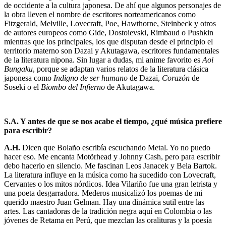
de occidente a la cultura japonesa. De ahí que algunos personajes de
la obra lleven el nombre de escritores norteamericanos como
Fitzgerald, Melville, Lovecraft, Poe, Hawthorne, Steinbeck y otros
de autores europeos como Gide, Dostoievski, Rimbaud o Pushkin
mientras que los principales, los que disputan desde el principio el
territorio materno son Dazai y Akutagawa, escritores fundamentales
de la literatura nipona. Sin lugar a dudas, mi anime favorito es
Aoi
Bungaku
, porque se adaptan varios relatos de la literatura clásica
japonesa como
Indigno de ser humano
de Dazai,
Corazón
de
Soseki o el
Biombo del Infierno
de Akutagawa.
S.A. Y antes de que se nos acabe el tiempo, ¿qué música prefiere
para escribir?
A.H.
Dicen que Bolaño escribía escuchando Metal. Yo no puedo
hacer eso. Me encanta Motörhead y Johnny Cash, pero para escribir
debo hacerlo en silencio. Me fascinan Leos Janacek y Bela Bartok.
La literatura influye en la música como ha sucedido con Lovecraft,
Cervantes o los mitos nórdicos. Idea Vilariño fue una gran letrista y
una poeta desgarradora. Mederos musicalizó los poemas de mi
querido maestro Juan Gelman. Hay una dinámica sutil entre las
artes. Las cantadoras de la tradición negra aquí en Colombia o las
jóvenes de Retama en Perú, que mezclan las oralituras y la poesía