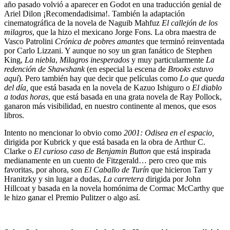
año pasado volvió a aparecer en Godot en una traducción genial de
Ariel Dilon ¡Recomendadisima!. También la adaptación
cinematográfica de la novela de Naguib Mahfuz
El callejón de los
milagros
, que la hizo el mexicano Jorge Fons. La obra maestra de
Vasco Patrolini
Crónica de pobres amantes
que terminó reinventada
por Carlo Lizzani. Y aunque no soy un gran fanático de Stephen
King,
La niebla
,
Milagros inesperados
y muy particularmente
La
redención de Shawshank
(en especial la escena de
Brooks estuvo
aquí
)
.
Pero también hay que decir que películas como
Lo que queda
del día,
que está basada en la novela de Kazuo Ishiguro o
El diablo
a todas horas
, que está basada en una grata novela de Ray Pollock,
ganaron más visibilidad, en nuestro continente al menos, que esos
libros.
Intento no mencionar lo obvio como
2001: Odisea en el espacio,
dirigida por Kubrick y que está basada en la obra de Arthur C.
Clarke o
El curioso caso de Benjamin Button
que está inspirada
medianamente en un cuento de Fitzgerald… pero creo que mis
favoritas, por ahora, son
El Caballo de Turín
que hicieron Tarr y
Hranitzky y sin lugar a dudas,
La carretera
dirigida por John
Hillcoat y basada en la novela homónima de Cormac McCarthy que
le hizo ganar el Premio Pulitzer o algo así.