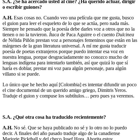
S.A. ¿Se ha acercado usted al cine? ¿Ha querido actuar, dirigir
o escribir guiones?
A.H.
Esas cosas no. Cuando veo una película que me gusta, busco
el guion para leer el esqueleto de lo que se actúa, pero nada más.
Siempre he pensado que la poesía debe darles voz a otros que no la
tienen o no la tuvieron.
Ítaca
de Paca Aguirre o el cuento
Dulcinea
de Nélida Piñón prestan voz a personajes femeninos que están en las
márgenes de la gran literatura universal. A mí me gusta traducir
poesía de poetas extranjeros porque puedo intentar esa voz en
nuestra lengua, porque desgraciadamente no conozco mucho de
lenguas indígena para intentarlo también, así que quizá lo que sí
haría es doblar, prestar mi voz para algún personaje, para algún
villano si se puede.
Lo único que he hecho aquí [Colombia] es intentar difundir un poco
el cine documental de un querido amigo griego, Dimitris Yeros.
Traduje el guion y compuse los subtítulos… pero pues ya veremos.
S.A. ¿Qué otra cosa ha traducido recientemente?
A.H.
No sé. Que se haya publicado no sé y lo otro no lo puedo
decir. A finales del año pasado traduje algo de la canadiense
Marjorie Pickthall y del checo Josef Hora. Ahorita estoy