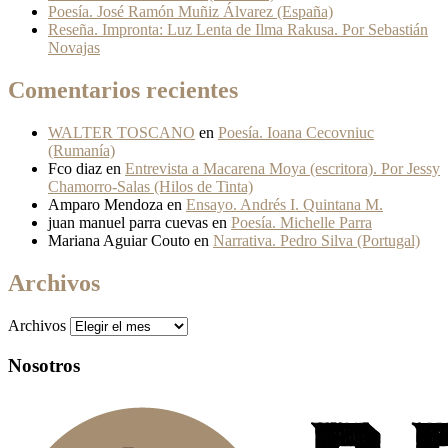
Poesía. José Ramón Muñiz Álvarez (España)
Reseña. Impronta: Luz Lenta de Ilma Rakusa. Por Sebastián
Novajas
Comentarios recientes
WALTER TOSCANO
en
Poesía. Ioana Cecovniuc
(Rumanía)
Fco diaz
en
Entrevista a Macarena Moya (escritora). Por Jessy
Chamorro-Salas (Hilos de Tinta)
Amparo Mendoza
en
Ensayo. Andrés I. Quintana M.
juan manuel parra cuevas
en
Poesía. Michelle Parra
Mariana Aguiar Couto
en
Narrativa. Pedro Silva (Portugal)
Archivos
Archivos
Nosotros