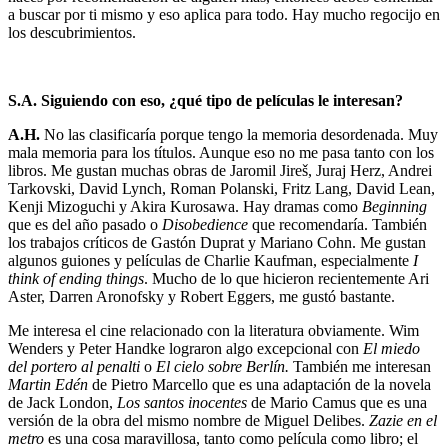
a buscar por ti mismo y eso aplica para todo. Hay mucho regocijo en
los descubrimientos.
S.A. Siguiendo con eso, ¿qué tipo de películas le interesan?
A.H.
No las clasificaría porque tengo la memoria desordenada. Muy
mala memoria para los títulos. Aunque eso no me pasa tanto con los
libros. Me gustan muchas obras de Jaromil Jireš, Juraj Herz, Andrei
Tarkovski, David Lynch, Roman Polanski, Fritz Lang, David Lean,
Kenji Mizoguchi y Akira Kurosawa. Hay dramas como
Beginning
que es del año pasado o
Disobedience
que recomendaría. También
los trabajos críticos de Gastón Duprat y Mariano Cohn. Me gustan
algunos guiones y películas de Charlie Kaufman, especialmente
I
think of ending things
. Mucho de lo que hicieron recientemente Ari
Aster, Darren Aronofsky y Robert Eggers, me gustó bastante.
Me interesa el cine relacionado con la literatura obviamente. Wim
Wenders y Peter Handke lograron algo excepcional con
El miedo
del portero al penalti
o
El cielo sobre Berlín.
También me interesan
Martin Edén
de Pietro Marcello que es una adaptación de la novela
de Jack London,
Los santos inocentes
de Mario Camus que es una
versión de la obra del mismo nombre de Miguel Delibes.
Zazie en el
metro
es una cosa maravillosa, tanto como película como libro; el