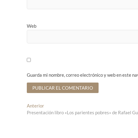
Web
Guarda mi nombre, correo electrónico y web en este na
N
Anterior
E
Presentación libro «Los parientes pobres» de Rafael G
n
a
t
v
r
a
e