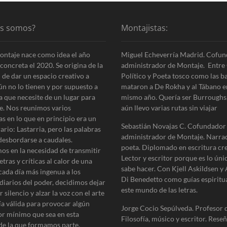
d
a
s
es somos?
Montajistas:
i
g
ontaje nace como idea el año
Miguel Echeverría Madrid. Cofun
u
concreta el 2020. Se origina de la
administrador de Montaje. Entre 
i
 de dar un espacio creativo a
Político y Poeta tosco como las b
e
ún no lo tienen y por supuesto a
mataron a De Rokha y al Tábano e
n
a que necesite de un lugar para
mismo año. Quería ser Burroughs
t
e. Nos reunimos varios
aún llevo varias rutas sin viajar
e
as en lo que en principio era un
:
Sebastián Novajas C. Cofundador
erario: Lastarria, pero las palabras
administrador de Montaje. Narra
desbordarse a caudales.
poeta. Diplomado en escritura cre
os en la necesidad de transmitir
Lector y escritor porque es lo úni
etras y críticas al calor de una
sabe hacer. Con Kjell Askildsen y
cada día más ingenua a los
Di Benedetto como guías espiritu
diarios del poder, decidimos dejar
este mundo de las letras.
 silencio y alzar la voz con el arte
ía válida para provocar algún
Jorge Cocio Sepúlveda. Profesor 
r mínimo que sea en esta
Filosofía, músico y escritor. Reseñ
de la que formamos parte.