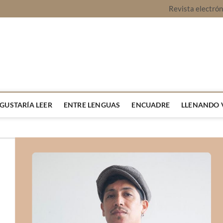
Revista electró
vista Montaje
URA Y OPINIÓN
 GUSTARÍA LEER
ENTRE LENGUAS
ENCUADRE
LLENANDO 