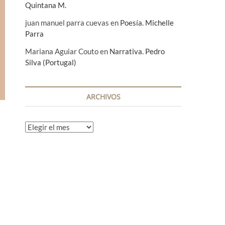
Quintana M.
juan manuel parra cuevas
en
Poesía. Michelle
Parra
Mariana Aguiar Couto
en
Narrativa. Pedro
Silva (Portugal)
ARCHIVOS
A
r
c
h
i
v
o
s