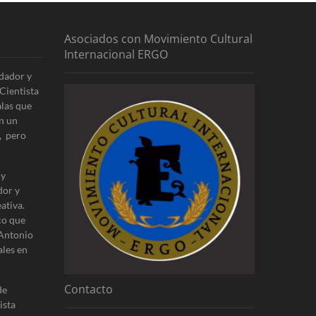
Asociados con Movimiento Cultural
Internacional ERGO
dador y
Cientista
alas que
n un
, pero
 y
dor y
ativa.
co que
 Antonio
ales en
Contacto
de
ista