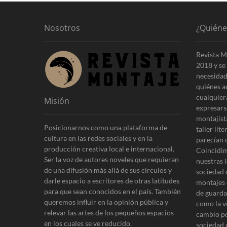
d
g
a
a
a
Nosotros
¿Quién
n
c
t
Revista M
i
e
2018 y se 
r
ó
necesidad
i
quiénes a
n
o
cualquier
Misión
r
d
expresars
:
montajist
e
Posicionarnos como una plataforma de
taller lit
cultura en las redes sociales y en la
e
parecían 
producción creativa local e internacional.
Coincidim
n
Ser la voz de autores noveles que requieran
nuestras l
de una difusión más allá de sus círculos y
t
sociedad 
darle espacio a escritores de otras latitudes
montajes 
r
para que sean conocidos en el país. También
de guardar
queremos influir en la opinión pública y
como la v
a
relevar las artes de los pequeños espacios
cambio po
d
en los cuales se ve reducido.
sociedad 