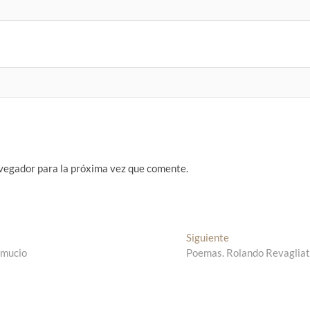
vegador para la próxima vez que comente.
Siguiente
E
umucio
Poemas. Rolando Revagliat
n
t
r
a