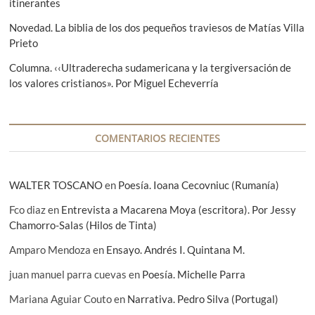
itinerantes
t
Novedad. La biblia de los dos pequeños traviesos de Matías Villa
r
Prieto
a
Columna. ‹‹Ultraderecha sudamericana y la tergiversación de
d
los valores cristianos». Por Miguel Echeverría
a
s
COMENTARIOS RECIENTES
WALTER TOSCANO
en
Poesía. Ioana Cecovniuc (Rumanía)
Fco diaz
en
Entrevista a Macarena Moya (escritora). Por Jessy
Chamorro-Salas (Hilos de Tinta)
Amparo Mendoza
en
Ensayo. Andrés I. Quintana M.
juan manuel parra cuevas
en
Poesía. Michelle Parra
Mariana Aguiar Couto
en
Narrativa. Pedro Silva (Portugal)