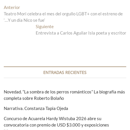
N
Anterior
E
Teatro Mori celebra el mes del orgullo LGBT+ con el estreno de
n
a
‘…Y un día Nico se fue’
t
v
r
Siguiente
E
a
Entrevista a Carlos Aguilar Isla poeta y escritor
n
e
d
t
g
a
r
a
a
a
n
d
c
t
a
i
e
s
ENTRADAS RECIENTES
r
i
ó
i
g
n
o
u
Novedad. “La sombra de los perros románticos” La biografía más
r
i
completa sobre Roberto Bolaño
d
:
e
e
Narrativa. Constanza Tapia Ojeda
n
t
e
Concurso de Acuarela Hardy Wistuba 2026 abre su
e
convocatoria con premio de USD $3.000 y exposiciones
n
: