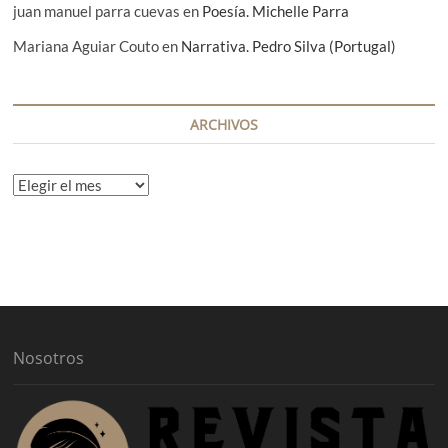
juan manuel parra cuevas
en
Poesía. Michelle Parra
Mariana Aguiar Couto
en
Narrativa. Pedro Silva (Portugal)
ARCHIVOS
A
r
c
h
i
v
o
s
Nosotros