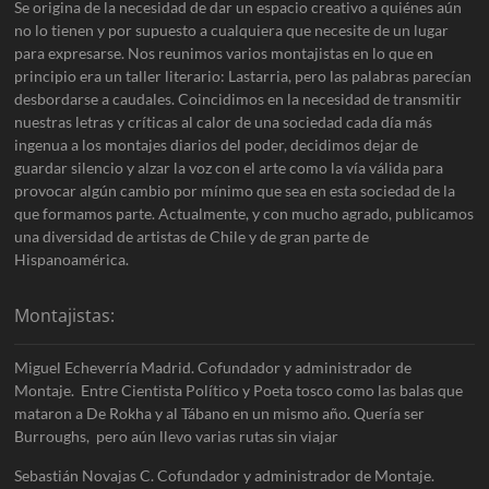
Se origina de la necesidad de dar un espacio creativo a quiénes aún
no lo tienen y por supuesto a cualquiera que necesite de un lugar
para expresarse. Nos reunimos varios montajistas en lo que en
principio era un taller literario: Lastarria, pero las palabras parecían
desbordarse a caudales. Coincidimos en la necesidad de transmitir
nuestras letras y críticas al calor de una sociedad cada día más
ingenua a los montajes diarios del poder, decidimos dejar de
guardar silencio y alzar la voz con el arte como la vía válida para
provocar algún cambio por mínimo que sea en esta sociedad de la
que formamos parte. Actualmente, y con mucho agrado, publicamos
una diversidad de artistas de Chile y de gran parte de
Hispanoamérica.
Montajistas:
Miguel Echeverría Madrid. Cofundador y administrador de
Montaje. Entre Cientista Político y Poeta tosco como las balas que
mataron a De Rokha y al Tábano en un mismo año. Quería ser
Burroughs, pero aún llevo varias rutas sin viajar
Sebastián Novajas C. Cofundador y administrador de Montaje.