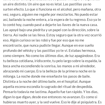
un aire distinto. Un aire que no es letal. Las pastillas ya no
surten efecto. Lo que sí funciona es el alcohol, pero mañana, otra
vez, seguro, alguien me regañe por mezclarlos. No puedo estar
así, bailando la noche entera, a la espera de tu regreso. Eso ya te
lo conté hoy, cuando pasé a dejarte las llaves de la nueva casa.
Las apoyé bajo una piedrita y un papel con la dirección, sobre la
tierra. Así nadie se las lleva. Estoy seguro que la otra vez ocurrió
eso. Algún curioso se las robó y fue por eso que no me
encontraste, que nunca pudiste llegar. Aunque en ese sueño
profundo del whisky y las pastillas yo te vi. Estabas hermosa,
como siempre. No como los últimos días, de luz apagándose. Era
tu belleza cotidiana, iridiscente, tu pelo largo sobre la espalda, la
boca ancha escondiendo la sonrisa, las manos a mi alrededor,
abrazando mi cuerpo. Era la belleza de la primera noche en la
milonga. La noche donde me enseñaste los pasos de baile.
Distinta a la noche del último baile, en el hospital. Aunque
aquella escena escondía lo sagrado del ritual de despedida.
Pensarlo todavía me lastima. Aquello fue tan rápido. Y los días,
digan lo que digan, desde ese entonces no avanzan. Es como si
hubieras muerto ayer, y la sed vuelve. Eso le dije al psiquiatra. Es