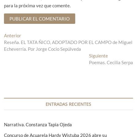
para la próxima vez que comente.
N
Anterior
E
Reseña. EL TATA ÑICO, ADOPTADO POR EL CAMPO de Miguel
n
a
Echeverría. Por Jorge Cocio Sepúlveda
t
v
r
Siguiente
E
a
Poemas. Cecilia Serpa
n
e
d
t
g
a
r
a
a
a
n
d
c
t
a
i
e
s
ENTRADAS RECIENTES
r
i
ó
i
g
n
o
u
Narrativa. Constanza Tapia Ojeda
r
i
d
Concurso de Acuarela Hardy Wistuba 2026 abre su
:
e