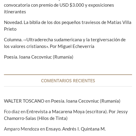
e
convocatoria con premio de USD $3.000 y exposiciones
n
itinerantes
t
e
e
Novedad. La biblia de los dos pequeños traviesos de Matías Villa
n
:
Prieto
t
Columna. ‹‹Ultraderecha sudamericana y la tergiversación de
r
los valores cristianos». Por Miguel Echeverría
a
Poesía. Ioana Cecovniuc (Rumanía)
d
a
COMENTARIOS RECIENTES
s
WALTER TOSCANO
en
Poesía. Ioana Cecovniuc (Rumanía)
Fco diaz
en
Entrevista a Macarena Moya (escritora). Por Jessy
Chamorro-Salas (Hilos de Tinta)
Amparo Mendoza
en
Ensayo. Andrés I. Quintana M.