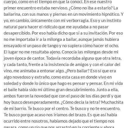
cuerpo, como en el tiempo en que la conocí. En ese nuestro
primer encuentro estaba nervioso. ¿Cómo no iba a estarlo? La
bailarina, con sus manos y piernas en un movimiento hipnótico. Y
yo, en cambio, únicamente con mi verborragia. Eso y un instinto
natural para hacer el ridículo que me ayudaba a no pasar
desapercibido. Por eso había dicho que sí a su invitación. Por eso
no me importaba ir a la milonga a bailar, aunque jamás hubiera
ensayado ni un paso de tango y no supiera cómo hacer el ocho.
El lugar no me resultaba ajeno. Conocía las milongas desde mi
joven época de cantor. Todavía recordaba alguna que otra letra,
y cada tanto, frente a la insistencia de amigos y con el calor del
vino, me animaba a entonar algo. ¿Pero bailar? Eso sí que era
algo novedoso y extraño, como esta casa en donde vivo en
soledad y donde lo único que hago es pensar y pensar. En mi vida
el baile había sido mi último gran descubrimiento. Junto a ella,
ambos fueron la novedad que con el paso de los días perdí y que
hoy busco desesperadamente. ¿Cómo decía la letra? Muchachita
de mi barrio. Te busco por el centro. Te busco y no te encuentro.
Te busco porque acaso nos iríamos del brazo. Es que así había
ocurrido entre nosotros, habíamos dejado que el tiempo nos
pasara, como un río que nos arrastró en la corriente y ahora