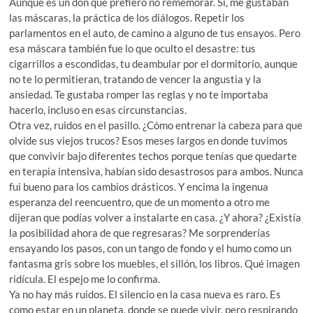
Aunque es un don que prefiero no rememorar. Sí, me gustaban
las máscaras, la práctica de los diálogos. Repetir los
parlamentos en el auto, de camino a alguno de tus ensayos. Pero
esa máscara también fue lo que oculto el desastre: tus
cigarrillos a escondidas, tu deambular por el dormitorio, aunque
no te lo permitieran, tratando de vencer la angustia y la
ansiedad. Te gustaba romper las reglas y no te importaba
hacerlo, incluso en esas circunstancias.
Otra vez, ruidos en el pasillo. ¿Cómo entrenar la cabeza para que
olvide sus viejos trucos? Esos meses largos en donde tuvimos
que convivir bajo diferentes techos porque tenías que quedarte
en terapia intensiva, habían sido desastrosos para ambos. Nunca
fui bueno para los cambios drásticos. Y encima la ingenua
esperanza del reencuentro, que de un momento a otro me
dijeran que podías volver a instalarte en casa. ¿Y ahora? ¿Existía
la posibilidad ahora de que regresaras? Me sorprenderías
ensayando los pasos, con un tango de fondo y el humo como un
fantasma gris sobre los muebles, el sillón, los libros. Qué imagen
ridícula. El espejo me lo confirma.
Ya no hay más ruidos. El silencio en la casa nueva es raro. Es
como estar en un planeta, donde se puede vivir, pero respirando