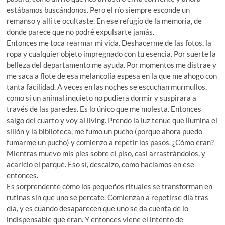
estábamos buscándonos. Pero el río siempre esconde un
remanso y allí te ocultaste. En ese refugio de la memoria, de
donde parece que no podré expulsarte jamás.
Entonces me toca rearmar mi vida. Deshacerme de las fotos, la
ropa y cualquier objeto impregnado con tu esencia. Por suerte la
belleza del departamento me ayuda. Por momentos me distrae y
me saca a flote de esa melancolía espesa en la que me ahogo con
tanta facilidad. A veces en las noches se escuchan murmullos,
como si un animal inquieto no pudiera dormir y suspirara a
través de las paredes. Es lo único que me molesta. Entonces
salgo del cuarto y voy al living. Prendo la luz tenue que ilumina el
sillón y la biblioteca, me fumo un pucho (porque ahora puedo
fumarme un pucho) y comienzo a repetir los pasos. ¿Cómo eran?
Mientras muevo mis pies sobre el piso, casi arrastrándolos, y
acaricio el parqué. Eso sí, descalzo, como hacíamos en ese
entonces.
Es sorprendente cómo los pequeños rituales se transforman en
rutinas sin que uno se percate. Comienzan a repetirse día tras
día, y es cuando desaparecen que uno se da cuenta de lo
indispensable que eran. Y entonces viene el intento de