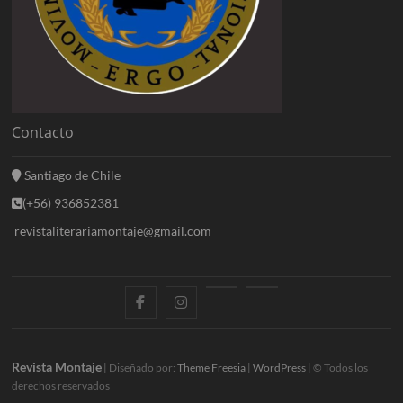
Contacto
Santiago de Chile
(+56) 936852381
revistaliterariamontaje@gmail.com
f
i
E
B
a
n
n
l
c
s
t
o
Revista Montaje
| Diseñado por:
Theme Freesia
|
WordPress
| © Todos los
derechos reservados
e
t
r
g