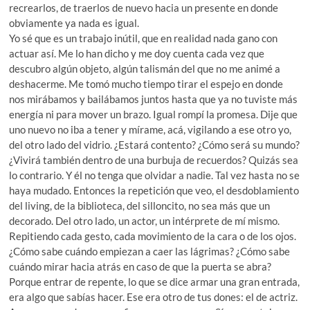
recrearlos, de traerlos de nuevo hacia un presente en donde
obviamente ya nada es igual.
Yo sé que es un trabajo inútil, que en realidad nada gano con
actuar así. Me lo han dicho y me doy cuenta cada vez que
descubro algún objeto, algún talismán del que no me animé a
deshacerme. Me tomó mucho tiempo tirar el espejo en donde
nos mirábamos y bailábamos juntos hasta que ya no tuviste más
energía ni para mover un brazo. Igual rompí la promesa. Dije que
uno nuevo no iba a tener y mírame, acá, vigilando a ese otro yo,
del otro lado del vidrio. ¿Estará contento? ¿Cómo será su mundo?
¿Vivirá también dentro de una burbuja de recuerdos? Quizás sea
lo contrario. Y él no tenga que olvidar a nadie. Tal vez hasta no se
haya mudado. Entonces la repetición que veo, el desdoblamiento
del living, de la biblioteca, del silloncito, no sea más que un
decorado. Del otro lado, un actor, un intérprete de mí mismo.
Repitiendo cada gesto, cada movimiento de la cara o de los ojos.
¿Cómo sabe cuándo empiezan a caer las lágrimas? ¿Cómo sabe
cuándo mirar hacia atrás en caso de que la puerta se abra?
Porque entrar de repente, lo que se dice armar una gran entrada,
era algo que sabías hacer. Ese era otro de tus dones: el de actriz.