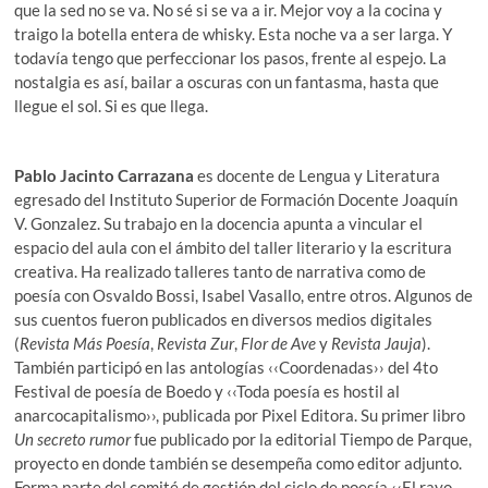
que la sed no se va. No sé si se va a ir. Mejor voy a la cocina y
traigo la botella entera de whisky. Esta noche va a ser larga. Y
todavía tengo que perfeccionar los pasos, frente al espejo. La
nostalgia es así, bailar a oscuras con un fantasma, hasta que
llegue el sol. Si es que llega.
Pablo Jacinto Carrazana
es docente de Lengua y Literatura
egresado del Instituto Superior de Formación Docente Joaquín
V. Gonzalez. Su trabajo en la docencia apunta a vincular el
espacio del aula con el ámbito del taller literario y la escritura
creativa. Ha realizado talleres tanto de narrativa como de
poesía con Osvaldo Bossi, Isabel Vasallo, entre otros. Algunos de
sus cuentos fueron publicados en diversos medios digitales
(
Revista Más Poesía
,
Revista Zur
,
Flor de Ave
y
Revista Jauja
).
También participó en las antologías ‹‹Coordenadas›› del 4to
Festival de poesía de Boedo y ‹‹Toda poesía es hostil al
anarcocapitalismo››, publicada por Pixel Editora. Su primer libro
Un secreto rumor
fue publicado por la editorial Tiempo de Parque,
proyecto en donde también se desempeña como editor adjunto.
Forma parte del comité de gestión del ciclo de poesía ‹‹El rayo