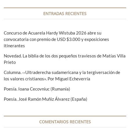
a
n
a
c
t
s
ENTRADAS RECIENTES
i
e
i
r
g
ó
i
u
Concurso de Acuarela Hardy Wistuba 2026 abre su
n
o
i
convocatoria con premio de USD $3.000 y exposiciones
r
e
itinerantes
d
:
n
e
Novedad. La biblia de los dos pequeños traviesos de Matías Villa
t
Prieto
e
e
:
Columna. ‹‹Ultraderecha sudamericana y la tergiversación de
n
los valores cristianos». Por Miguel Echeverría
t
Poesía. Ioana Cecovniuc (Rumanía)
r
Poesía. José Ramón Muñiz Álvarez (España)
a
d
a
COMENTARIOS RECIENTES