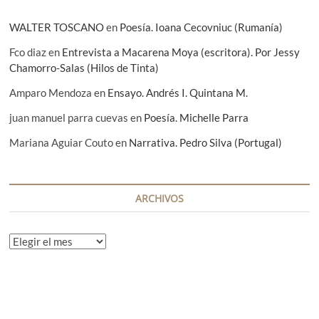
s
WALTER TOSCANO
en
Poesía. Ioana Cecovniuc (Rumanía)
Fco diaz
en
Entrevista a Macarena Moya (escritora). Por Jessy
Chamorro-Salas (Hilos de Tinta)
Amparo Mendoza
en
Ensayo. Andrés I. Quintana M.
juan manuel parra cuevas
en
Poesía. Michelle Parra
Mariana Aguiar Couto
en
Narrativa. Pedro Silva (Portugal)
ARCHIVOS
A
r
c
h
i