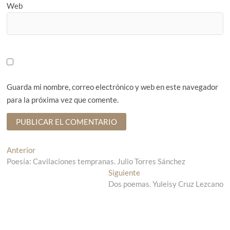
Web
Guarda mi nombre, correo electrónico y web en este navegador
para la próxima vez que comente.
N
Anterior
E
Poesía: Cavilaciones tempranas. Julio Torres Sánchez
n
a
t
Siguiente
E
v
r
Dos poemas. Yuleisy Cruz Lezcano
n
a
t
e
d
r
g
a
a
a
d