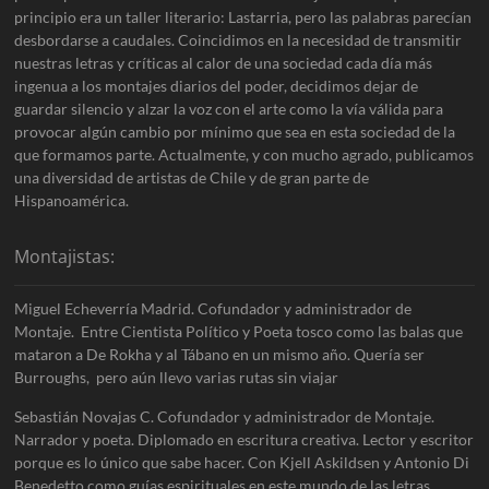
principio era un taller literario: Lastarria, pero las palabras parecían
desbordarse a caudales. Coincidimos en la necesidad de transmitir
nuestras letras y críticas al calor de una sociedad cada día más
ingenua a los montajes diarios del poder, decidimos dejar de
guardar silencio y alzar la voz con el arte como la vía válida para
provocar algún cambio por mínimo que sea en esta sociedad de la
que formamos parte. Actualmente, y con mucho agrado, publicamos
una diversidad de artistas de Chile y de gran parte de
Hispanoamérica.
Montajistas:
Miguel Echeverría Madrid. Cofundador y administrador de
Montaje. Entre Cientista Político y Poeta tosco como las balas que
mataron a De Rokha y al Tábano en un mismo año. Quería ser
Burroughs, pero aún llevo varias rutas sin viajar
Sebastián Novajas C. Cofundador y administrador de Montaje.
Narrador y poeta. Diplomado en escritura creativa. Lector y escritor
porque es lo único que sabe hacer. Con Kjell Askildsen y Antonio Di
Benedetto como guías espirituales en este mundo de las letras.