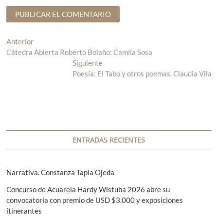
N
Anterior
E
Cátedra Abierta Roberto Bolaño: Camila Sosa
n
a
t
Siguiente
E
v
r
Poesía: El Tabo y otros poemas. Claudia Vila
n
a
t
e
d
r
g
a
a
a
d
a
n
a
c
t
s
ENTRADAS RECIENTES
i
e
i
r
g
ó
i
u
Narrativa. Constanza Tapia Ojeda
n
o
i
Concurso de Acuarela Hardy Wistuba 2026 abre su
r
e
d
convocatoria con premio de USD $3.000 y exposiciones
:
n
e
itinerantes
t