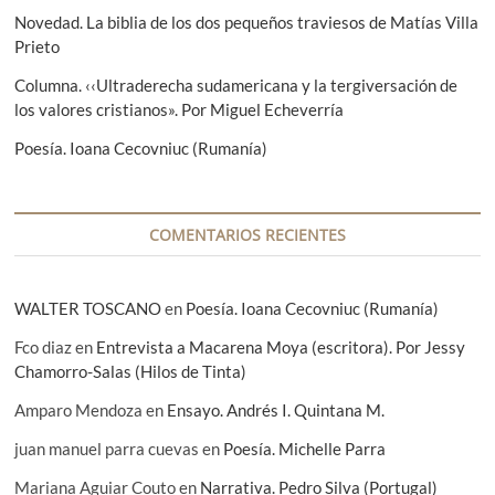
e
e
Novedad. La biblia de los dos pequeños traviesos de Matías Villa
:
Prieto
n
Columna. ‹‹Ultraderecha sudamericana y la tergiversación de
t
los valores cristianos». Por Miguel Echeverría
r
Poesía. Ioana Cecovniuc (Rumanía)
a
d
a
COMENTARIOS RECIENTES
s
WALTER TOSCANO
en
Poesía. Ioana Cecovniuc (Rumanía)
Fco diaz
en
Entrevista a Macarena Moya (escritora). Por Jessy
Chamorro-Salas (Hilos de Tinta)
Amparo Mendoza
en
Ensayo. Andrés I. Quintana M.
juan manuel parra cuevas
en
Poesía. Michelle Parra
Mariana Aguiar Couto
en
Narrativa. Pedro Silva (Portugal)