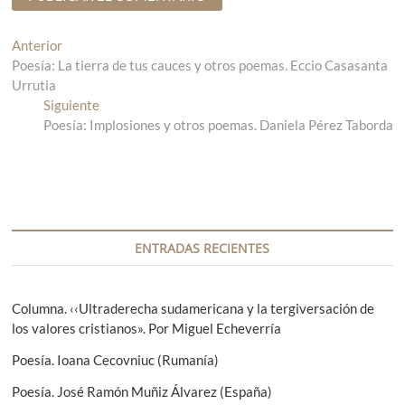
N
Anterior
E
Poesía: La tierra de tus cauces y otros poemas. Eccio Casasanta
n
a
Urrutia
t
v
Siguiente
r
E
Poesía: Implosiones y otros poemas. Daniela Pérez Taborda
a
n
e
d
t
g
a
r
a
a
a
n
d
c
t
a
i
e
s
ENTRADAS RECIENTES
r
i
ó
i
g
n
o
u
Columna. ‹‹Ultraderecha sudamericana y la tergiversación de
r
i
los valores cristianos». Por Miguel Echeverría
d
:
e
e
Poesía. Ioana Cecovniuc (Rumanía)
n
t
e
Poesía. José Ramón Muñiz Álvarez (España)
e