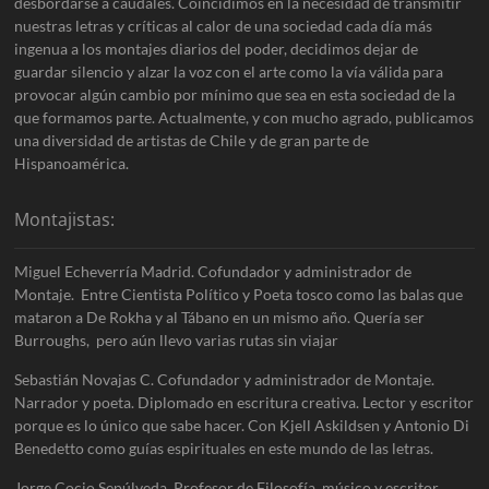
desbordarse a caudales. Coincidimos en la necesidad de transmitir
nuestras letras y críticas al calor de una sociedad cada día más
ingenua a los montajes diarios del poder, decidimos dejar de
guardar silencio y alzar la voz con el arte como la vía válida para
provocar algún cambio por mínimo que sea en esta sociedad de la
que formamos parte. Actualmente, y con mucho agrado, publicamos
una diversidad de artistas de Chile y de gran parte de
Hispanoamérica.
Montajistas:
Miguel Echeverría Madrid. Cofundador y administrador de
Montaje. Entre Cientista Político y Poeta tosco como las balas que
mataron a De Rokha y al Tábano en un mismo año. Quería ser
Burroughs, pero aún llevo varias rutas sin viajar
Sebastián Novajas C. Cofundador y administrador de Montaje.
Narrador y poeta. Diplomado en escritura creativa. Lector y escritor
porque es lo único que sabe hacer. Con Kjell Askildsen y Antonio Di
Benedetto como guías espirituales en este mundo de las letras.
Jorge Cocio Sepúlveda. Profesor de Filosofía, músico y escritor.