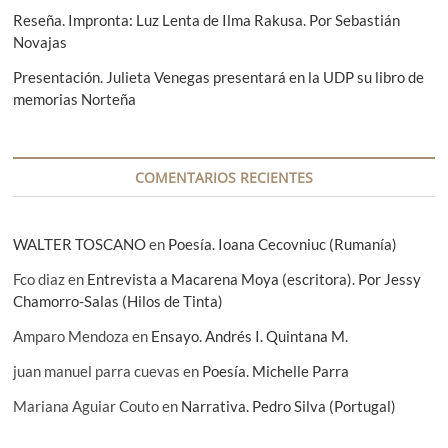
n
Reseña. Impronta: Luz Lenta de Ilma Rakusa. Por Sebastián
:
Novajas
t
Presentación. Julieta Venegas presentará en la UDP su libro de
r
memorias Norteña
a
d
a
COMENTARIOS RECIENTES
s
WALTER TOSCANO
en
Poesía. Ioana Cecovniuc (Rumanía)
Fco diaz
en
Entrevista a Macarena Moya (escritora). Por Jessy
Chamorro-Salas (Hilos de Tinta)
Amparo Mendoza
en
Ensayo. Andrés I. Quintana M.
juan manuel parra cuevas
en
Poesía. Michelle Parra
Mariana Aguiar Couto
en
Narrativa. Pedro Silva (Portugal)