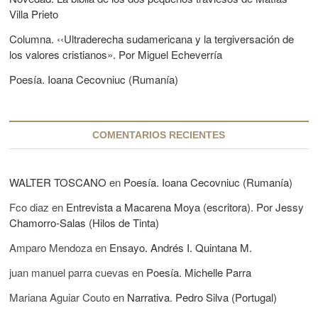
n
:
Villa Prieto
t
Columna. ‹‹Ultraderecha sudamericana y la tergiversación de
r
los valores cristianos». Por Miguel Echeverría
a
Poesía. Ioana Cecovniuc (Rumanía)
d
a
COMENTARIOS RECIENTES
s
WALTER TOSCANO
en
Poesía. Ioana Cecovniuc (Rumanía)
Fco diaz
en
Entrevista a Macarena Moya (escritora). Por Jessy
Chamorro-Salas (Hilos de Tinta)
Amparo Mendoza
en
Ensayo. Andrés I. Quintana M.
juan manuel parra cuevas
en
Poesía. Michelle Parra
Mariana Aguiar Couto
en
Narrativa. Pedro Silva (Portugal)