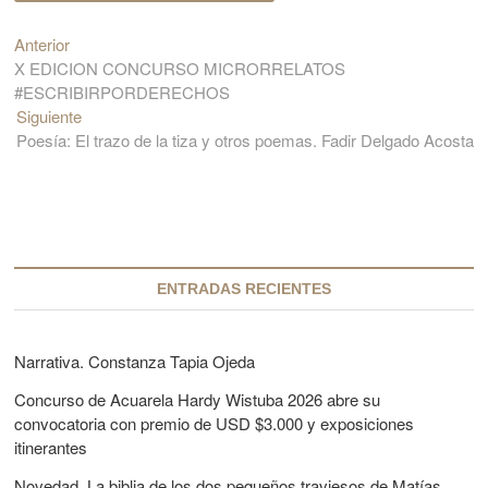
Anterior
E
N
X EDICION CONCURSO MICRORRELATOS
n
a
#ESCRIBIRPORDERECHOS
t
v
Siguiente
r
E
Poesía: El trazo de la tiza y otros poemas. Fadir Delgado Acosta
a
n
e
d
t
g
a
r
a
a
a
n
d
c
t
a
e
s
i
ENTRADAS RECIENTES
r
i
ó
i
g
o
u
n
Narrativa. Constanza Tapia Ojeda
r
i
d
Concurso de Acuarela Hardy Wistuba 2026 abre su
:
e
convocatoria con premio de USD $3.000 y exposiciones
n
e
itinerantes
t
e
e
Novedad. La biblia de los dos pequeños traviesos de Matías