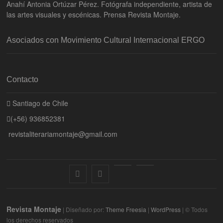
Anahí Antonia Ortúzar Pérez. Fotógrafa independiente, artista de
las artes visuales y escénicas. Prensa Revista Montaje.
Asociados con Movimiento Cultural Internacional ERGO
Contacto
Santiago de Chile
(+56) 936852381
revistaliterariamontaje@gmail.com
f
i
E
B
a
n
n
l
Revista Montaje
c
s
t
o
| Diseñado por:
Theme Freesia
|
WordPress
| © Todos
los derechos reservados