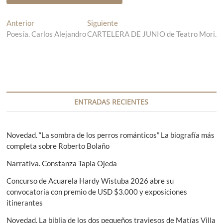
N
Anterior
E
Siguiente
E
Poesía. Carlos Alejandro
n
CARTELERA DE JUNIO de Teatro Mori.
n
a
t
t
v
r
r
a
a
e
d
d
g
a
a
a
s
a
ENTRADAS RECIENTES
n
i
c
t
g
i
e
u
Novedad. “La sombra de los perros románticos” La biografía más
r
i
completa sobre Roberto Bolaño
ó
i
e
Narrativa. Constanza Tapia Ojeda
n
o
n
r
t
d
Concurso de Acuarela Hardy Wistuba 2026 abre su
:
e
convocatoria con premio de USD $3.000 y exposiciones
e
:
itinerantes
e
Novedad. La biblia de los dos pequeños traviesos de Matías Villa