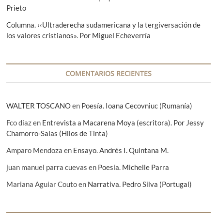
n
Prieto
t
Columna. ‹‹Ultraderecha sudamericana y la tergiversación de
los valores cristianos». Por Miguel Echeverría
r
a
d
COMENTARIOS RECIENTES
a
s
WALTER TOSCANO
en
Poesía. Ioana Cecovniuc (Rumanía)
Fco diaz
en
Entrevista a Macarena Moya (escritora). Por Jessy
Chamorro-Salas (Hilos de Tinta)
Amparo Mendoza
en
Ensayo. Andrés I. Quintana M.
juan manuel parra cuevas
en
Poesía. Michelle Parra
Mariana Aguiar Couto
en
Narrativa. Pedro Silva (Portugal)