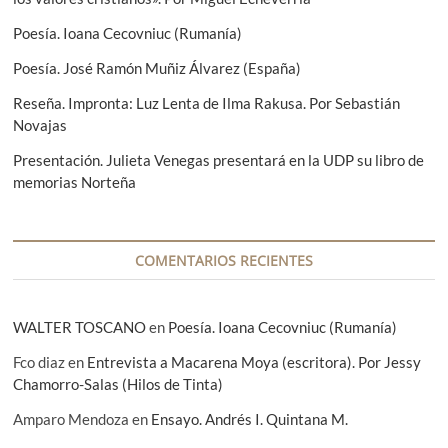
r
e
d
Poesía. Ioana Cecovniuc (Rumanía)
:
n
e
t
Poesía. José Ramón Muñiz Álvarez (España)
e
e
Reseña. Impronta: Luz Lenta de Ilma Rakusa. Por Sebastián
:
n
Novajas
t
Presentación. Julieta Venegas presentará en la UDP su libro de
memorias Norteña
r
a
d
COMENTARIOS RECIENTES
a
s
WALTER TOSCANO
en
Poesía. Ioana Cecovniuc (Rumanía)
Fco diaz
en
Entrevista a Macarena Moya (escritora). Por Jessy
Chamorro-Salas (Hilos de Tinta)
Amparo Mendoza
en
Ensayo. Andrés I. Quintana M.