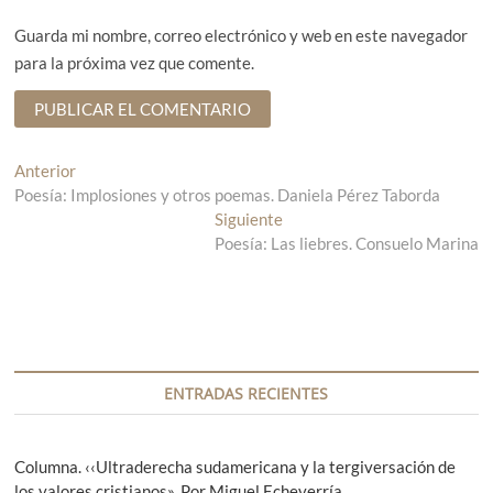
Guarda mi nombre, correo electrónico y web en este navegador
para la próxima vez que comente.
N
Anterior
E
Poesía: Implosiones y otros poemas. Daniela Pérez Taborda
n
a
t
Siguiente
E
v
r
Poesía: Las liebres. Consuelo Marina
n
a
t
e
d
r
g
a
a
a
d
a
n
a
c
t
s
ENTRADAS RECIENTES
i
e
i
r
g
ó
i
u
Columna. ‹‹Ultraderecha sudamericana y la tergiversación de
n
o
i
los valores cristianos». Por Miguel Echeverría