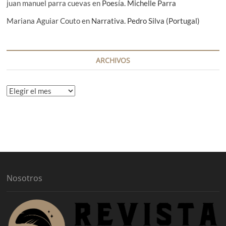
juan manuel parra cuevas
en
Poesía. Michelle Parra
Mariana Aguiar Couto
en
Narrativa. Pedro Silva (Portugal)
ARCHIVOS
A
r
c
h
i
v
o
s
Nosotros