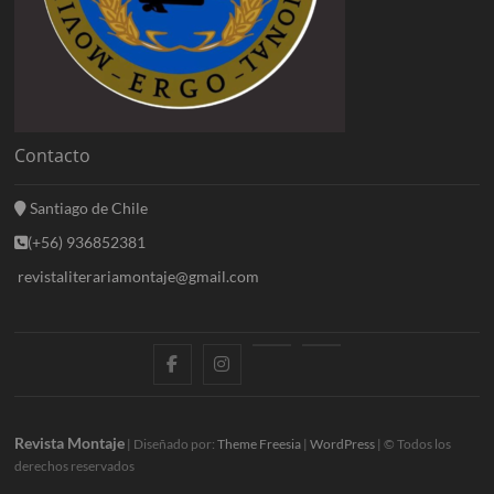
Contacto
Santiago de Chile
(+56) 936852381
revistaliterariamontaje@gmail.com
f
i
E
B
a
n
n
l
c
s
t
o
Revista Montaje
| Diseñado por:
Theme Freesia
|
WordPress
| © Todos los
derechos reservados
e
t
r
g