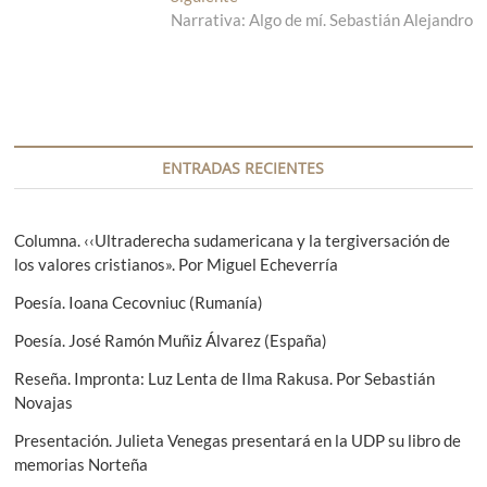
v
r
Narrativa: Algo de mí. Sebastián Alejandro
n
a
t
e
d
r
g
a
a
a
d
a
n
a
c
t
s
ENTRADAS RECIENTES
i
e
i
r
g
ó
i
u
Columna. ‹‹Ultraderecha sudamericana y la tergiversación de
n
o
i
los valores cristianos». Por Miguel Echeverría
r
e
d
Poesía. Ioana Cecovniuc (Rumanía)
:
n
e
t
Poesía. José Ramón Muñiz Álvarez (España)
e
e
Reseña. Impronta: Luz Lenta de Ilma Rakusa. Por Sebastián
:
n
Novajas
t
Presentación. Julieta Venegas presentará en la UDP su libro de
memorias Norteña
r