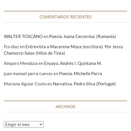
a
d
COMENTARIOS RECIENTES
a
s
WALTER TOSCANO
en
Poesía. Ioana Cecovniuc (Rumanía)
Fco diaz
en
Entrevista a Macarena Moya (escritora). Por Jessy
Chamorro-Salas (Hilos de Tinta)
Amparo Mendoza
en
Ensayo. Andrés I. Quintana M.
juan manuel parra cuevas
en
Poesía. Michelle Parra
Mariana Aguiar Couto
en
Narrativa. Pedro Silva (Portugal)
ARCHIVOS
A
r