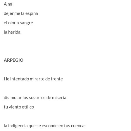
A mí
déjenme la espina
el olor a sangre
la herida.
ARPEGIO
He intentado mirarte de frente
disimular los susurros de miseria
tu viento etílico
la indigencia que se esconde en tus cuencas