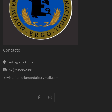
Contacto
Santiago de Chile
(+56) 936852381
revistaliterariamontaje@gmail.com
f
i
E
B
a
n
n
l