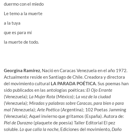
duermo con el miedo
Le temo a la muerte
a la tuya
que es para mí
la muerte de todo.
Georgina Ramírez
, Nació en Caracas Venezuela en el año 1972.
Actualmente reside en Santiago de Chile. Creadora y directora
del movimiento cultural
LA PARADA POÉTICA
. Sus poemas han
sido publicados en las antologías poéticas
: El Ojo Errante
(Venezuela);
La Mujer Rota
(México);
La voz de la ciudad
(Venezuela);
Miradas y palabras sobre Caracas, para bien o para
mal
(Venezuela);
Arte Poética
(Argentina); 102 Poetas Jamming
(Venezuela); Aquel invierno que gritamos (España). Autora de:
Piel de Durazno
(plaquete de poesía) Taller Editorial El pez
soluble.
Lo que calla la noche
, Ediciones del movimiento,
Daño