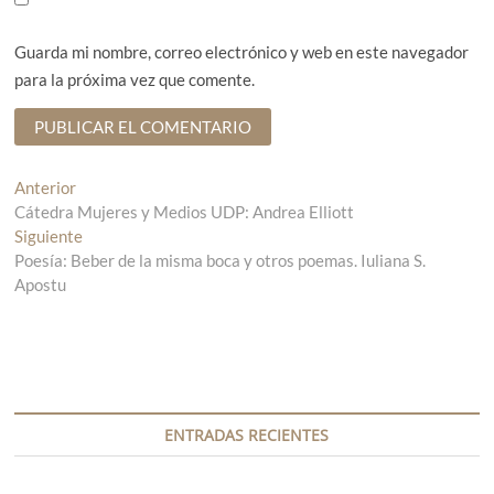
Guarda mi nombre, correo electrónico y web en este navegador
para la próxima vez que comente.
N
Anterior
E
Cátedra Mujeres y Medios UDP: Andrea Elliott
n
a
Siguiente
t
E
v
Poesía: Beber de la misma boca y otros poemas. Iuliana S.
r
n
Apostu
a
t
e
d
r
g
a
a
a
d
a
n
a
c
t
s
i
e
i
ENTRADAS RECIENTES
r
g
ó
i
u