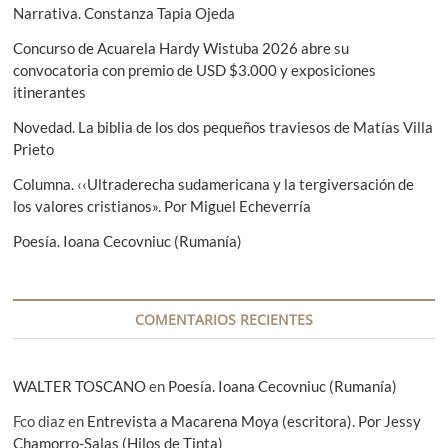
n
o
i
Narrativa. Constanza Tapia Ojeda
r
e
d
Concurso de Acuarela Hardy Wistuba 2026 abre su
:
n
e
convocatoria con premio de USD $3.000 y exposiciones
t
itinerantes
e
e
:
Novedad. La biblia de los dos pequeños traviesos de Matías Villa
n
Prieto
t
Columna. ‹‹Ultraderecha sudamericana y la tergiversación de
r
los valores cristianos». Por Miguel Echeverría
a
Poesía. Ioana Cecovniuc (Rumanía)
d
a
COMENTARIOS RECIENTES
s
WALTER TOSCANO
en
Poesía. Ioana Cecovniuc (Rumanía)
Fco diaz
en
Entrevista a Macarena Moya (escritora). Por Jessy
Chamorro-Salas (Hilos de Tinta)