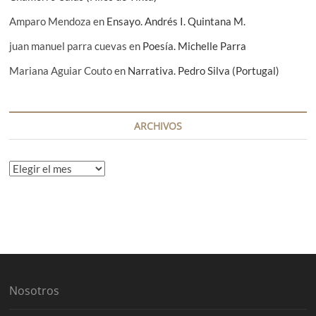
Amparo Mendoza
en
Ensayo. Andrés I. Quintana M.
juan manuel parra cuevas
en
Poesía. Michelle Parra
Mariana Aguiar Couto
en
Narrativa. Pedro Silva (Portugal)
ARCHIVOS
A
r
c
h
i
v
o
s
Nosotros