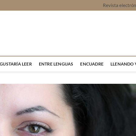
Revista electró
vista Montaje
URA Y OPINIÓN
 GUSTARÍA LEER
ENTRE LENGUAS
ENCUADRE
LLENANDO 