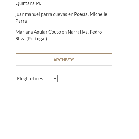
Quintana M.
juan manuel parra cuevas
en
Poesía. Michelle
Parra
Mariana Aguiar Couto
en
Narrativa. Pedro
Silva (Portugal)
ARCHIVOS
A
r
c
h
i
v
o
s