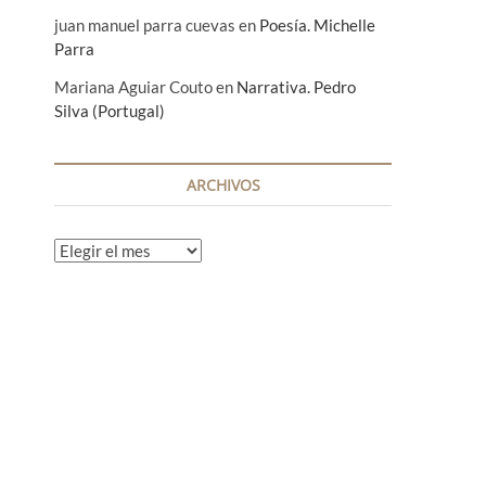
juan manuel parra cuevas
en
Poesía. Michelle
Parra
Mariana Aguiar Couto
en
Narrativa. Pedro
Silva (Portugal)
ARCHIVOS
A
r
c
h
i
v
o
s