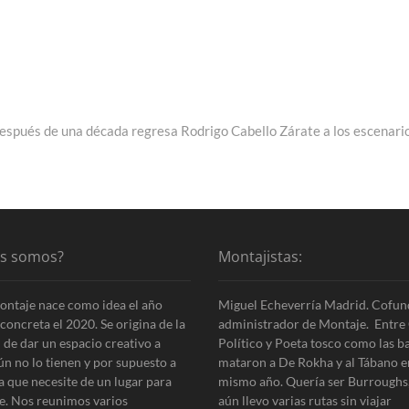
Después de una década regresa Rodrigo Cabello Zárate a los escenari
es somos?
Montajistas:
ontaje nace como idea el año
Miguel Echeverría Madrid. Cofun
concreta el 2020. Se origina de la
administrador de Montaje. Entre 
 de dar un espacio creativo a
Político y Poeta tosco como las b
ún no lo tienen y por supuesto a
mataron a De Rokha y al Tábano e
a que necesite de un lugar para
mismo año. Quería ser Burroughs
e. Nos reunimos varios
aún llevo varias rutas sin viajar