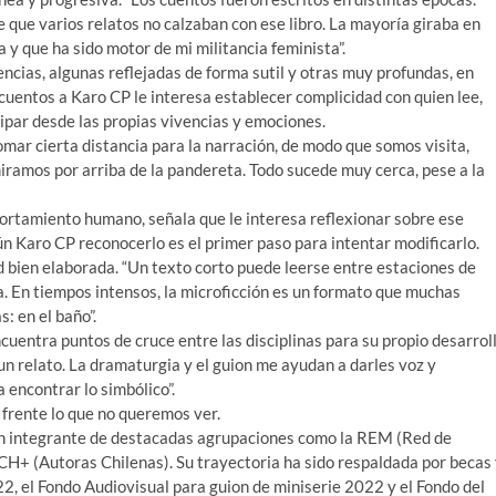
 que varios relatos no calzaban con ese libro. La mayoría giraba en
a y que ha sido motor de mi militancia feminista”.
ncias, algunas reflejadas de forma sutil y otras muy profundas, en
 cuentos a Karo CP le interesa establecer complicidad con quien lee,
ipar desde las propias vivencias y emociones.
tomar cierta distancia para la narración, de modo que somos visita,
iramos por arriba de la pandereta. Todo sucede muy cerca, pese a la
ortamiento humano, señala que le interesa reflexionar sobre ese
n Karo CP reconocerlo es el primer paso para intentar modificarlo.
d bien elaborada. “Un texto corto puede leerse entre estaciones de
a. En tiempos intensos, la microficción es un formato que muchas
: en el baño”.
cuentra puntos de cruce entre las disciplinas para su propio desarrol
un relato. La dramaturgia y el guion me ayudan a darles voz y
 encontrar lo simbólico”.
e frente lo que no queremos ver.
n integrante de destacadas agrupaciones como la REM (Red de
UCH+ (Autoras Chilenas). Su trayectoria ha sido respaldada por becas
2, el Fondo Audiovisual para guion de miniserie 2022 y el Fondo del