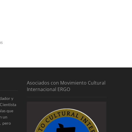
os
Asociados con Movimiento Cultural
Internacional ERGO
dador y
Cientista
alas que
n un
, pero