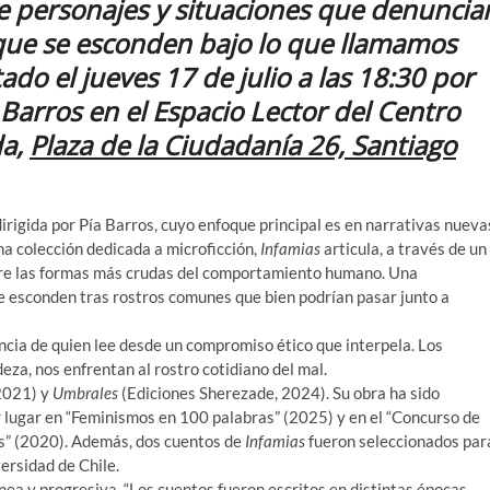
ye personajes y situaciones que denuncia
 que se esconden bajo lo que llamamos
ado el jueves 17 de julio a las 18:30 por
 Barros en el Espacio Lector del Centro
da,
Plaza de la Ciudadanía 26, Santiago
irigida por Pía Barros, cuyo enfoque principal es en narrativas nueva
a colección dedicada a microficción,
Infamias
articula, a través de un
obre las formas más crudas del comportamiento humano. Una
e esconden tras rostros comunes que bien podrían pasar junto a
cia de quien lee desde un compromiso ético que interpela. Los
za, nos enfrentan al rostro cotidiano del mal.
 2021) y
Umbrales
(Ediciones Sherezade, 2024). Su obra ha sido
r lugar en “Feminismos en 100 palabras” (2025) y en el “Concurso de
s” (2020). Además, dos cuentos de
Infamias
fueron seleccionados par
ersidad de Chile.
nea y progresiva. “Los cuentos fueron escritos en distintas épocas.