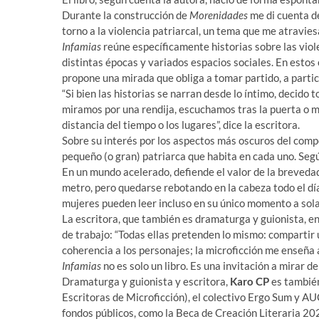
Durante la construcción de
Morenidades
me di cuenta de
torno a la violencia patriarcal, un tema que me atravies
Infamias
reúne específicamente historias sobre las viole
distintas épocas y variados espacios sociales. En estos
propone una mirada que obliga a tomar partido, a partic
“Si bien las historias se narran desde lo íntimo, decido 
miramos por una rendija, escuchamos tras la puerta o m
distancia del tiempo o los lugares”, dice la escritora.
Sobre su interés por los aspectos más oscuros del comp
pequeño (o gran) patriarca que habita en cada uno. Segú
En un mundo acelerado, defiende el valor de la breveda
metro, pero quedarse rebotando en la cabeza todo el dí
mujeres pueden leer incluso en su único momento a solas
La escritora, que también es dramaturga y guionista, en
de trabajo: “Todas ellas pretenden lo mismo: compartir 
coherencia a los personajes; la microficción me enseña a
Infamias
no es solo un libro. Es una invitación a mirar d
Dramaturga y guionista y escritora,
Karo CP
es tambié
Escritoras de Microficción), el colectivo Ergo Sum y A
fondos públicos, como la Beca de Creación Literaria 202