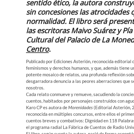
sentido ético, la autora constru
sin concesiones las atrocidades
normalidad. El libro será present
las escritoras Maivo Suárez y Pía
Cultural del Palacio de La Mone
Centro
.
Publicado por Ediciones Asterión, reconocida editorial d
feminismos y derechos humanos, y que, además tiene un
potente mosaico de relatos, una profunda reflexión s
desgarradora denuncia a las peores aberraciones que s
nosotros.
Cada relato conmueve y remueve, sacudiendo la concien
cuentos, habitados por personajes construidos con agude
Karo CP es autora de
Morenidades
(Editorial Asterión,
reconocida en múltiples concursos, entre ellos el prime
cuentos breves y combativos: Dignidad en 118 Palabra
el programa radial La Fábrica de Cuentos de Radio Univ
El libro, según cuenta la autora, nació de forma espontá