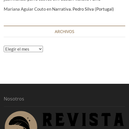
Mariana Aguiar Couto
en
Narrativa. Pedro Silva (Portugal)
ARCHIVOS
A
r
c
h
i
v
o
s
Nosotros