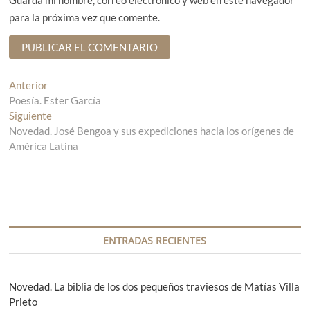
Guarda mi nombre, correo electrónico y web en este navegador
para la próxima vez que comente.
N
Anterior
E
Poesía. Ester García
n
a
Siguiente
t
E
v
Novedad. José Bengoa y sus expediciones hacia los orígenes de
r
n
América Latina
a
t
e
d
r
g
a
a
a
d
a
n
a
c
t
s
i
e
i
ENTRADAS RECIENTES
r
g
ó
i
u
n
o
i
Novedad. La biblia de los dos pequeños traviesos de Matías Villa
r
e
Prieto