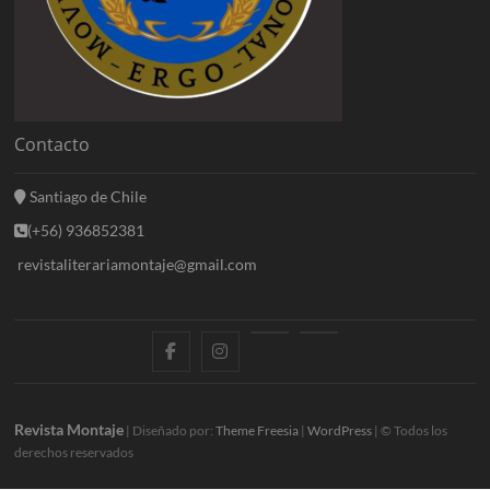
Contacto
Santiago de Chile
(+56) 936852381
revistaliterariamontaje@gmail.com
f
i
E
B
a
n
n
l
c
s
t
o
Revista Montaje
| Diseñado por:
Theme Freesia
|
WordPress
| © Todos los
derechos reservados
e
t
r
g