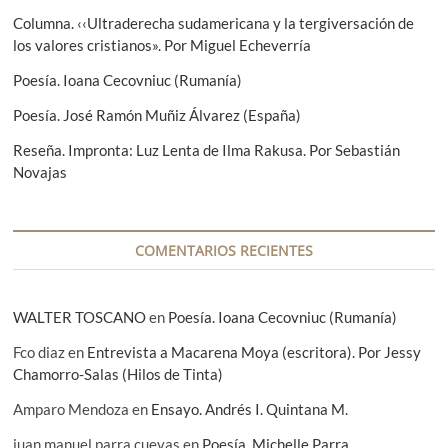
d
:
n
e
Columna. ‹‹Ultraderecha sudamericana y la tergiversación de
t
los valores cristianos». Por Miguel Echeverría
e
e
:
Poesía. Ioana Cecovniuc (Rumanía)
n
Poesía. José Ramón Muñiz Álvarez (España)
t
Reseña. Impronta: Luz Lenta de Ilma Rakusa. Por Sebastián
r
Novajas
a
d
a
COMENTARIOS RECIENTES
s
WALTER TOSCANO
en
Poesía. Ioana Cecovniuc (Rumanía)
Fco diaz
en
Entrevista a Macarena Moya (escritora). Por Jessy
Chamorro-Salas (Hilos de Tinta)
Amparo Mendoza
en
Ensayo. Andrés I. Quintana M.
juan manuel parra cuevas
en
Poesía. Michelle Parra