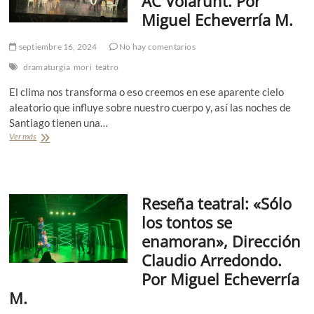
AC Volarunt. Por
a
e
a
Miguel Echeverría M.
a
»
t
p
septiembre 16, 2024
No hay comentarios
r
o
o
r
dramaturgia
mori
teatro
:
M
«
i
El clima nos transforma o eso creemos en ese aparente cielo
M
g
aleatorio que influye sobre nuestro cuerpo y, así las noches de
i
u
Santiago tienen una…
g
e
u
Ver más
l
R
e
E
e
l
c
s
»
h
e
L
e
ñ
Reseña teatral: «Sólo
a
v
a
h
e
«
los tontos se
i
r
P
enamoran», Dirección
s
r
é
t
í
r
Claudio Arredondo.
o
a
g
Por Miguel Echeverría
r
o
i
l
M.
a
a
d
d