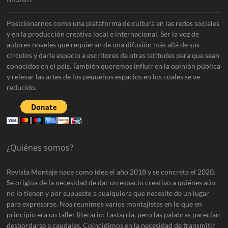
M
i
Posicionarnos como una plataforma de cultura en las redes sociales
g
y en la producción creativa local e internacional. Ser la voz de
u
e
autores noveles que requieran de una difusión más allá de sus
l
círculos y darle espacio a escritores de otras latitudes para que sean
E
conocidos en el país. También queremos influir en la opinión pública
c
y relevar las artes de los pequeños espacios en los cuales se ve
h
reducido.
e
v
e
r
r
í
a
¿Quiénes somos?
M
.
Revista Montaje nace como idea el año 2018 y se concreta el 2020.
Se origina de la necesidad de dar un espacio creativo a quiénes aún
no lo tienen y por supuesto a cualquiera que necesite de un lugar
para expresarse. Nos reunimos varios montajistas en lo que en
principio era un taller literario: Lastarria, pero las palabras parecían
desbordarse a caudales. Coincidimos en la necesidad de transmitir