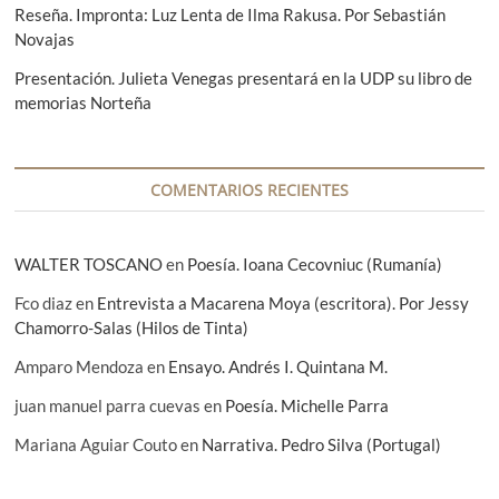
l
l
Reseña. Impronta: Luz Lenta de Ilma Rakusa. Por Sebastián
n
a
o
Novajas
C
r
s
o
u
t
Presentación. Julieta Venegas presentará en la UDP su libro de
r
n
o
o
memorias Norteña
t
n
C
.
t
i
P
o
u
o
s
d
r
COMENTARIOS RECIENTES
s
a
M
e
d
i
e
a
g
n
n
u
WALTER TOSCANO
en
Poesía. Ioana Cecovniuc (Rumanía)
a
o
e
m
Fco diaz
l
en
Entrevista a Macarena Moya (escritora). Por Jessy
o
E
Chamorro-Salas (Hilos de Tinta)
r
c
a
h
Amparo Mendoza
en
Ensayo. Andrés I. Quintana M.
n
e
»
v
juan manuel parra cuevas
en
Poesía. Michelle Parra
,
e
D
r
Mariana Aguiar Couto
en
Narrativa. Pedro Silva (Portugal)
i
r
r
í
e