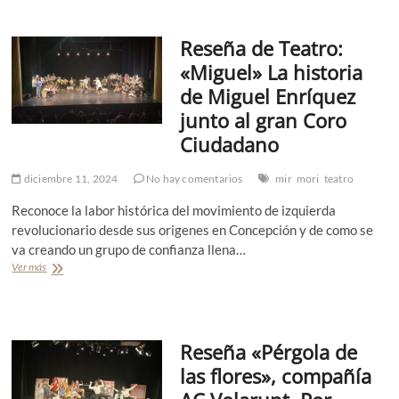
u
x
e
e
t
ñ
l
i
Reseña de Teatro:
a
E
n
t
«Miguel» La historia
c
c
e
h
i
de Miguel Enríquez
a
e
ó
t
junto al gran Coro
v
n
r
e
T
Ciudadano
a
r
e
l
r
a
«
diciembre 11, 2024
No hay comentarios
mir
mori
teatro
í
t
A
a
r
m
Reconoce la labor histórica del movimiento de izquierda
o
i
revolucionario desde sus origenes en Concepción y de como se
M
g
va creando un grupo de confianza llena…
o
a
r
Ver más
R
d
i
e
a
R
s
t
e
e
e
c
ñ
c
o
Reseña «Pérgola de
a
u
l
d
e
las flores», compañía
e
e
n
t
T
t