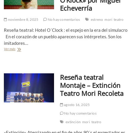
Echeverría
noviembre 8, 2025
No hay comentarios
estreno
mori
teatro
Reseña teatral: Hotel O´Clock : el espejo en la era del simulacro
En el corazón de un pueblo aparecen sus intérpretes. Son los
imitadores…
Ver más
R
e
s
e
ñ
Reseña teatral
a
t
Montaje – Extinción
e
Teatro Mori Recoleta
a
t
r
agosto 16, 2025
a
l
No hay comentarios
M
extinción
mori
teatro
o
n
«Extinción» Aterrizando en el fin de años 90´s el expectador es