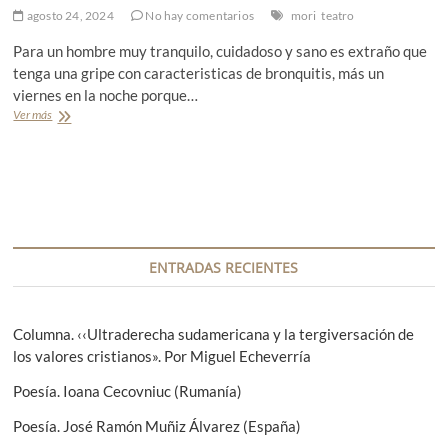
agosto 24, 2024
e
No hay comentarios
mori
teatro
e
M
l
Para un hombre muy tranquilo, cuidadoso y sano es extraño que
i
a
g
s
tenga una gripe con caracteristicas de bronquitis, más un
u
f
viernes en la noche porque…
e
l
Ver más
R
l
o
e
E
r
s
n
e
e
r
s
ñ
í
»
a
q
,
t
u
c
e
e
o
a
ENTRADAS RECIENTES
z
m
t
j
p
r
u
a
a
n
ñ
l
Columna. ‹‹Ultraderecha sudamericana y la tergiversación de
t
í
:
los valores cristianos». Por Miguel Echeverría
o
a
«
a
A
S
Poesía. Ioana Cecovniuc (Rumanía)
l
C
ó
g
V
l
Poesía. José Ramón Muñiz Álvarez (España)
r
o
o
a