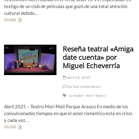
t
testigo de un club de películas que gozó de una total atención
a
cultural debido…
j
e
Ver más
R
:
e
«
s
H
e
o
ñ
t
Reseña teatral «Amiga
a
e
t
date cuenta» por
l
e
O
Miguel Echeverría
a
’
t
K
r
abril 14, 2025
l
a
o
l
No hay comentarios
c
M
contador
mori
teatro
k
o
»
n
Abril 2025 – Teatro Mori Mall Parque Arauco En medio de los
p
t
convulsionados tiempos en que el amor romántico está en crisis
o
a
r
y cada vez…
j
M
e
Ver más
R
i
–
e
g
E
s