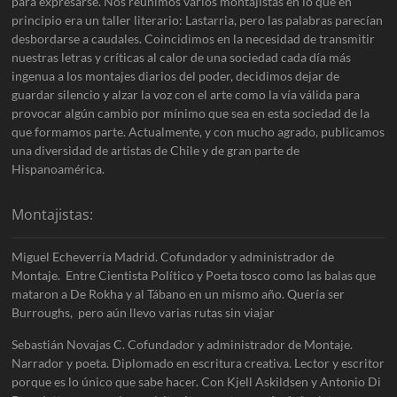
para expresarse. Nos reunimos varios montajistas en lo que en
principio era un taller literario: Lastarria, pero las palabras parecían
desbordarse a caudales. Coincidimos en la necesidad de transmitir
nuestras letras y críticas al calor de una sociedad cada día más
ingenua a los montajes diarios del poder, decidimos dejar de
guardar silencio y alzar la voz con el arte como la vía válida para
provocar algún cambio por mínimo que sea en esta sociedad de la
que formamos parte. Actualmente, y con mucho agrado, publicamos
una diversidad de artistas de Chile y de gran parte de
Hispanoamérica.
Montajistas:
Miguel Echeverría Madrid. Cofundador y administrador de
Montaje. Entre Cientista Político y Poeta tosco como las balas que
mataron a De Rokha y al Tábano en un mismo año. Quería ser
Burroughs, pero aún llevo varias rutas sin viajar
Sebastián Novajas C. Cofundador y administrador de Montaje.
Narrador y poeta. Diplomado en escritura creativa. Lector y escritor
porque es lo único que sabe hacer. Con Kjell Askildsen y Antonio Di