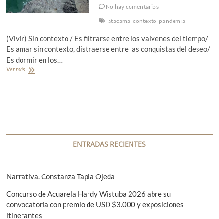
No hay comentarios
atacama
contexto
pandemia
(Vivir) Sin contexto / Es filtrarse entre los vaivenes del tiempo/
Es amar sin contexto, distraerse entre las conquistas del deseo/
Es dormir en los…
Ver más
V
i
v
i
r
s
i
n
c
ENTRADAS RECIENTES
o
n
t
e
Narrativa. Constanza Tapia Ojeda
x
t
Concurso de Acuarela Hardy Wistuba 2026 abre su
o
convocatoria con premio de USD $3.000 y exposiciones
itinerantes