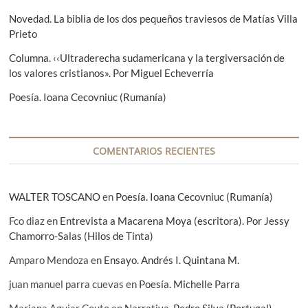
Novedad. La biblia de los dos pequeños traviesos de Matías Villa
Prieto
Columna. ‹‹Ultraderecha sudamericana y la tergiversación de
los valores cristianos». Por Miguel Echeverría
Poesía. Ioana Cecovniuc (Rumanía)
COMENTARIOS RECIENTES
WALTER TOSCANO
en
Poesía. Ioana Cecovniuc (Rumanía)
Fco diaz
en
Entrevista a Macarena Moya (escritora). Por Jessy
Chamorro-Salas (Hilos de Tinta)
Amparo Mendoza
en
Ensayo. Andrés I. Quintana M.
juan manuel parra cuevas
en
Poesía. Michelle Parra
Mariana Aguiar Couto
en
Narrativa. Pedro Silva (Portugal)