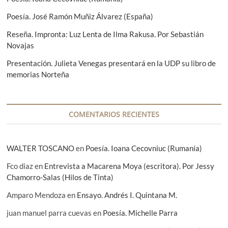
a
s
Poesía. José Ramón Muñiz Álvarez (España)
t
i
Reseña. Impronta: Luz Lenta de Ilma Rakusa. Por Sebastián
l
Novajas
l
o
Presentación. Julieta Venegas presentará en la UDP su libro de
F
memorias Norteña
o
t
o
p
COMENTARIOS RECIENTES
r
o
y
e
WALTER TOSCANO
en
Poesía. Ioana Cecovniuc (Rumanía)
c
t
Fco diaz
en
Entrevista a Macarena Moya (escritora). Por Jessy
o
Chamorro-Salas (Hilos de Tinta)
Amparo Mendoza
en
Ensayo. Andrés I. Quintana M.
juan manuel parra cuevas
en
Poesía. Michelle Parra