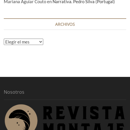
Mariana Aguiar Couto
en
Narrativa. Pedro Silva (Portugal)
ARCHIVOS
A
r
c
h
i
v
o
s
Nosotros