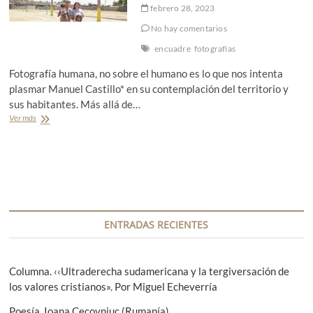
febrero 28, 2023
No hay comentarios
encuadre
fotografías
Fotografía humana, no sobre el humano es lo que nos intenta
plasmar Manuel Castillo* en su contemplación del territorio y
sus habitantes. Más allá de…
Ver más
E
n
c
u
a
d
r
e
:
ENTRADAS RECIENTES
M
a
n
u
Columna. ‹‹Ultraderecha sudamericana y la tergiversación de
e
los valores cristianos». Por Miguel Echeverría
l
C
Poesía. Ioana Cecovniuc (Rumanía)