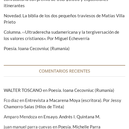
a
itinerantes
s
t
Novedad. La biblia de los dos pequeños traviesos de Matías Villa
i
Prieto
l
l
Columna. ‹‹Ultraderecha sudamericana y la tergiversación de
o
los valores cristianos». Por Miguel Echeverría
F
o
Poesía. Ioana Cecovniuc (Rumanía)
t
o
p
r
o
COMENTARIOS RECIENTES
y
e
c
WALTER TOSCANO
en
Poesía. Ioana Cecovniuc (Rumanía)
t
o
Fco diaz
en
Entrevista a Macarena Moya (escritora). Por Jessy
Chamorro-Salas (Hilos de Tinta)
Amparo Mendoza
en
Ensayo. Andrés I. Quintana M.
juan manuel parra cuevas
en
Poesía. Michelle Parra