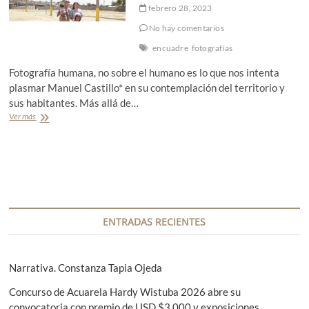
febrero 28, 2023
No hay comentarios
encuadre
fotografías
Fotografía humana, no sobre el humano es lo que nos intenta
plasmar Manuel Castillo* en su contemplación del territorio y
sus habitantes. Más allá de…
Ver más
E
n
c
u
a
d
r
e
:
ENTRADAS RECIENTES
M
a
n
u
Narrativa. Constanza Tapia Ojeda
e
l
Concurso de Acuarela Hardy Wistuba 2026 abre su
C
convocatoria con premio de USD $3.000 y exposiciones